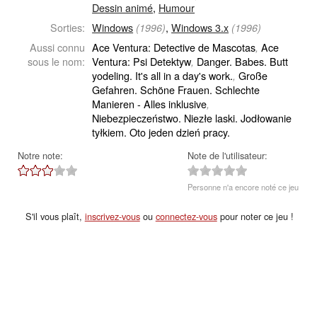
Dessin animé
,
Humour
Sorties:
Windows
,
Windows 3.x
(1996)
(1996)
Aussi connu
Ace Ventura: Detective de Mascotas
Ace
,
sous le nom:
Ventura: Psi Detektyw
Danger. Babes. Butt
,
yodeling. It's all in a day's work.
Große
,
Gefahren. Schöne Frauen. Schlechte
Manieren - Alles inklusive
,
Niebezpieczeństwo. Niezłe laski. Jodłowanie
tyłkiem. Oto jeden dzień pracy.
Notre note:
Note de l'utilisateur:
Personne n'a encore noté ce jeu
S'il vous plaît,
inscrivez-vous
ou
connectez-vous
pour noter ce jeu !