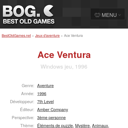
MENU
BestOldGames.net
»
Jeux d'aventure
»
Ace Ventura
Ace Ventura
Windows jeu, 1996
Genre:
Aventure
Année:
1996
Développeur:
7th Level
Éditeur:
Amber Company
Perspective:
3ème personne
Thème:
Éléments de puzzle
,
Mystère
,
Animaux
,