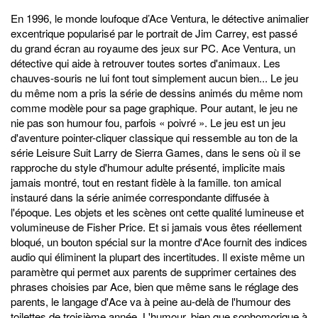
En 1996, le monde loufoque d’Ace Ventura, le détective animalier
excentrique popularisé par le portrait de Jim Carrey, est passé
du grand écran au royaume des jeux sur PC. Ace Ventura, un
détective qui aide à retrouver toutes sortes d'animaux. Les
chauves-souris ne lui font tout simplement aucun bien... Le jeu
du même nom a pris la série de dessins animés du même nom
comme modèle pour sa page graphique. Pour autant, le jeu ne
nie pas son humour fou, parfois « poivré ». Le jeu est un jeu
d'aventure pointer-cliquer classique qui ressemble au ton de la
série Leisure Suit Larry de Sierra Games, dans le sens où il se
rapproche du style d'humour adulte présenté, implicite mais
jamais montré, tout en restant fidèle à la famille. ton amical
instauré dans la série animée correspondante diffusée à
l'époque. Les objets et les scènes ont cette qualité lumineuse et
volumineuse de Fisher Price. Et si jamais vous êtes réellement
bloqué, un bouton spécial sur la montre d'Ace fournit des indices
audio qui éliminent la plupart des incertitudes. Il existe même un
paramètre qui permet aux parents de supprimer certaines des
phrases choisies par Ace, bien que même sans le réglage des
parents, le langage d'Ace va à peine au-delà de l'humour des
toilettes de troisième année. L'humour, bien que sophomorique à