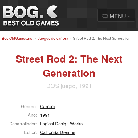
MENU
BestOldGames.net
»
Juegos de carrera
»
Street Rod 2: The Next Generation
Street Rod 2: The Next
Generation
DOS juego, 1991
Género:
Carrera
Año:
1991
Desarrollador:
Logical Design Works
Editor:
California Dreams