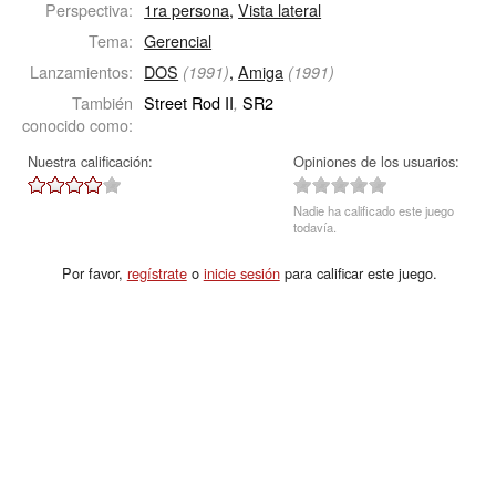
Perspectiva:
1ra persona
,
Vista lateral
Tema:
Gerencial
Lanzamientos:
DOS
,
Amiga
(1991)
(1991)
También
Street Rod II
SR2
,
conocido como:
Nuestra calificación:
Opiniones de los usuarios:
Nadie ha calificado este juego
todavía.
Por favor,
regístrate
o
inicie sesión
para calificar este juego.