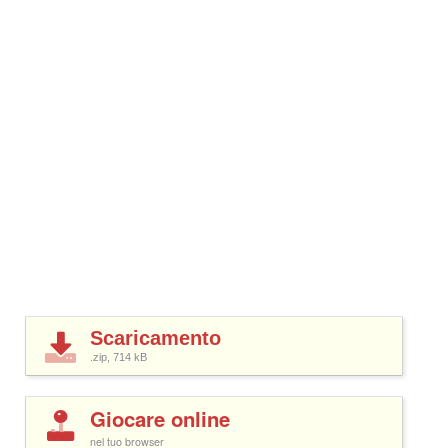
Scaricamento
.zip, 714
kB
Giocare online
nel tuo browser