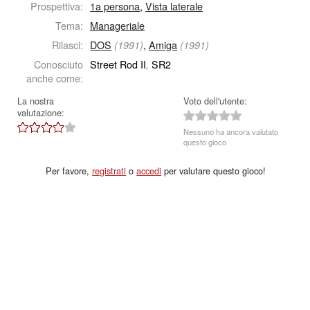
Prospettiva:
1a persona
,
Vista laterale
Tema:
Manageriale
Rilasci:
DOS
,
Amiga
(1991)
(1991)
Conosciuto
Street Rod II
SR2
,
anche come:
La nostra
Voto dell'utente:
valutazione:
Nessuno ha ancora valutato
questo gioco
Per favore,
registrati
o
accedi
per valutare questo gioco!