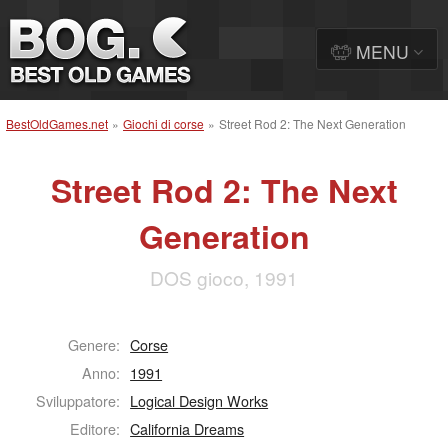
MENU
BestOldGames.net
»
Giochi di corse
»
Street Rod 2: The Next Generation
Street Rod 2: The Next
Generation
DOS gioco, 1991
Genere:
Corse
Anno:
1991
Sviluppatore:
Logical Design Works
Editore:
California Dreams