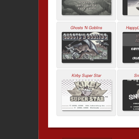
Ghosts 'N Goblins
HappyL
Kirby Super Star
Sn