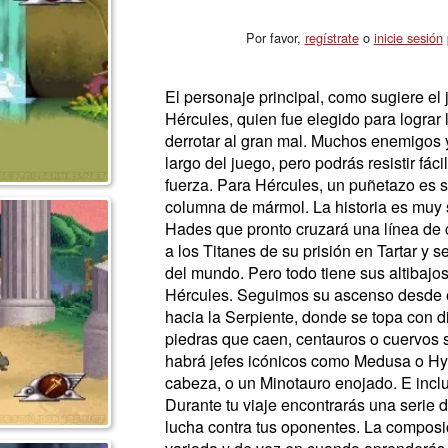
Por favor,
regístrate
o
inicie sesión
p
El personaje principal, como sugiere el j
Hércules, quien fue elegido para lograr 
derrotar al gran mal. Muchos enemigos 
largo del juego, pero podrás resistir fá
fuerza. Para Hércules, un puñetazo es s
columna de mármol. La historia es muy s
Hades que pronto cruzará una línea de c
a los Titanes de su prisión en Tartar y s
del mundo. Pero todo tiene sus altibajo
Hércules. Seguimos su ascenso desde e
hacia la Serpiente, donde se topa con 
piedras que caen, centauros o cuervos 
habrá jefes icónicos como Medusa o Hyd
cabeza, o un Minotauro enojado. E incl
Durante tu viaje encontrarás una serie d
lucha contra tus oponentes. La composi