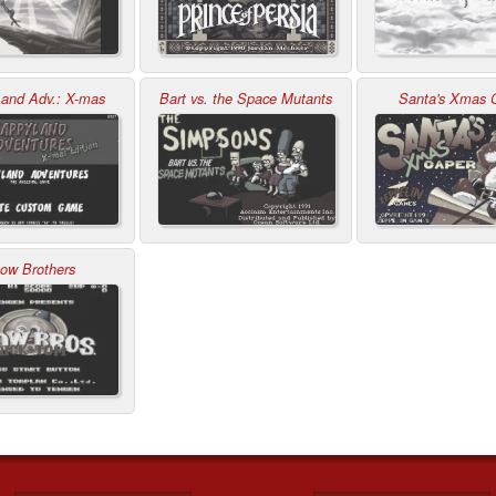
and Adv.: X-mas
Bart vs. the Space Mutants
Santa's Xmas 
ow Brothers