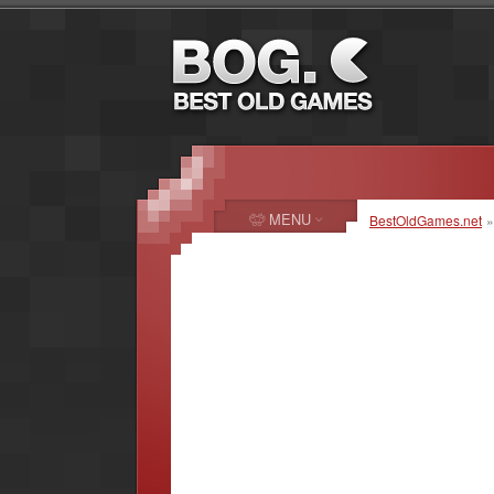
MENU
BestOldGames.net