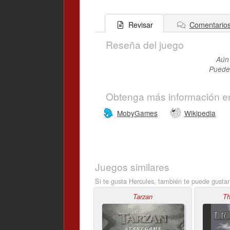
Comentario
Revisar
Reseña del juego
Aún 
Puedes
Obtenga más información e
MobyGames
Wikipedia
Juegos similares
Si te gusta Hercules, también te puede gustar
Tarzan
Th