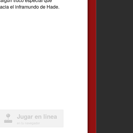
algún truco especial que
hacia el inframundo de Hade.
Jugar en linea
en tu navegador