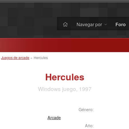
Navegar por
Foro
»
Juegos de arcade
»
Hercules
Hercules
Windows juego, 1997
Género:
Arcade
Año: