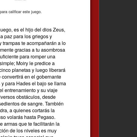
ara calificar este juego.
uego, es el hijo del dios Zeus,
la paz para los griegos y
y trampas te acompañarán a lo
cilmente gracias a tu asombrosa
uficiente para romper una
imple; Moiry le predice a
inco planetas y luego liberará
e convertirá en el gobernante
s y para Hades el bajo se llama
l entrenamiento y su viaje
diversos obstáculos, desde
sedientos de sangre. También
ra, a quienes cortarás la
uso volarás hasta Pegaso.
e armas que te facilitarán la
ción de los niveles es muy