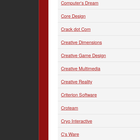
Computer's Dream
Core Design
Crack dot Com
Creative Dimensions
Creative Game Design
Creative Multimedia
Creative Reality
Criterion Software
Croteam
Cryo Interactive
C's Ware