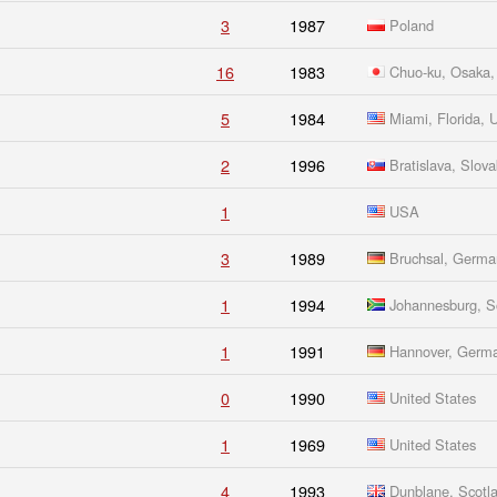
3
1987
Poland
16
1983
Chuo-ku, Osaka,
5
1984
Miami, Florida, 
2
1996
Bratislava, Slova
1
USA
3
1989
Bruchsal, Germa
1
1994
Johannesburg, So
1
1991
Hannover, Germ
0
1990
United States
1
1969
United States
4
1993
Dunblane, Scotl