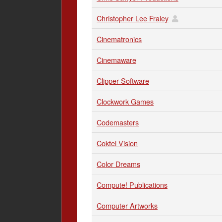
Christopher Lee Fraley
Cinematronics
Cinemaware
Clipper Software
Clockwork Games
Codemasters
Coktel Vision
Color Dreams
Compute! Publications
Computer Artworks