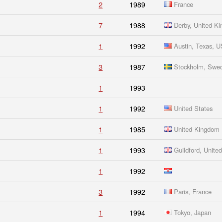
2
1989
France
7
1988
Derby, United K
1
1992
Austin, Texas, 
3
1987
Stockholm, Swe
1
1993
1
1992
United States
1
1985
United Kingdom
1
1993
Guildford, Unite
1
1992
3
1992
Paris, France
1
1994
Tokyo, Japan