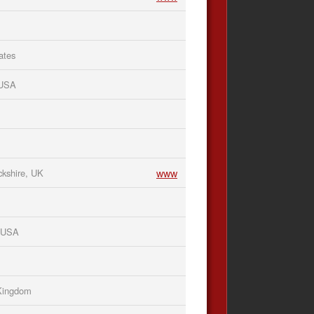
ates
 USA
www
kshire, UK
, USA
Kingdom