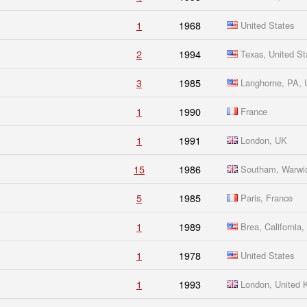
1
1968
United States
2
1994
Texas, United St
3
1985
Langhorne, PA,
1
1990
France
1
1991
London, UK
15
1986
Southam, Warwic
5
1985
Paris, France
1
1989
Brea, California
1
1978
United States
1
1993
London, United 