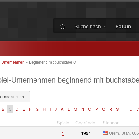
Suche nach
Forum
»
Unternehmen
»
Beginnend mit buchstabe C
iel-Unternehmen beginnend mit buchstab
 Land suchen
B
C
D
E
F
G
H
I
J
K
L
M
N
O
P
Q
R
S
T
U
V
Spiele
Gegründet
Standort
1
1994
Orem, Utah, U.S