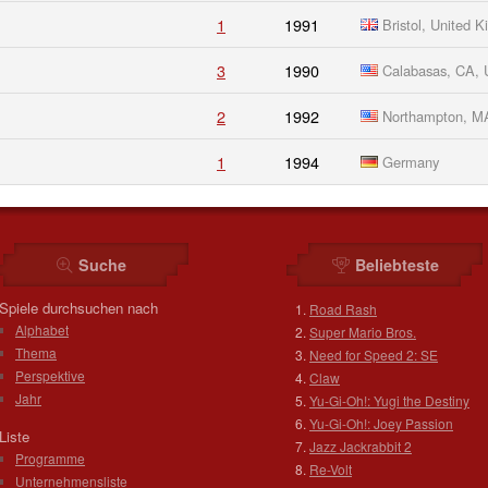
1
1991
Bristol, United 
3
1990
Calabasas, CA,
2
1992
Northampton, M
1
1994
Germany
Suche
Beliebteste
Spiele durchsuchen nach
Road Rash
Alphabet
Super Mario Bros.
Thema
Need for Speed 2: SE
Perspektive
Claw
Jahr
Yu-Gi-Oh!: Yugi the Destiny
Yu-Gi-Oh!: Joey Passion
Liste
Jazz Jackrabbit 2
Programme
Re-Volt
Unternehmensliste