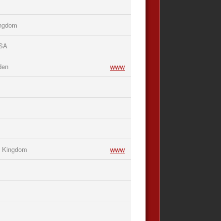
ingdom
USA
www
den
www
d Kingdom