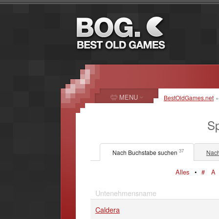
MENU
BestOldGames.net
Sp
37
Nach Buchstabe suchen
Nach
Alles
•
#
A
Untenehmensname
Caldera