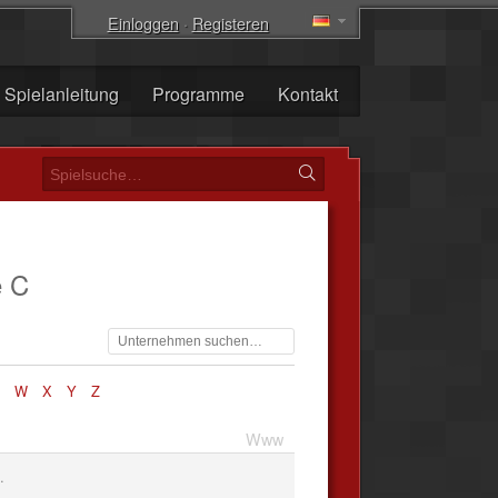
Einloggen
·
Registeren
Spielanleitung
Programme
Kontakt
e C
W
X
Y
Z
Www
.