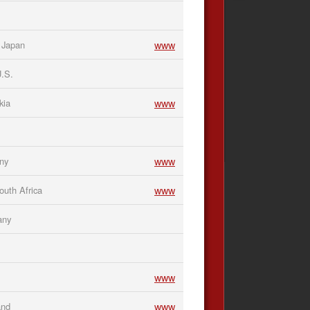
www
 Japan
U.S.
www
kia
www
ny
www
uth Africa
any
www
www
and