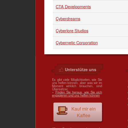
CTA Developments
Cyberdreams
Cyberlore Studios
Cybernetic Corporation
Unterstütze uns
Es gibt viele Möglichkeiten, wie Sie
uns helfen können, aber was wir im
Moment wirklich brauchen, sind
Übersetzer.
»
Finden Sie heraus, wie Sie sich
engagieren und uns helfen können
Kauf mir ein
Kaffee