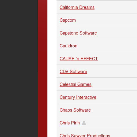
California Dreams
Capcom
Capstone Software
Cauldron
CAUSE 'n EFFECT
CDV Software
Celestial Games
Century Interactive
Chaos Software
Chris Pirih
Chris Sawyer Productions