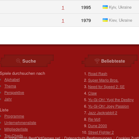
1
1995
Kyiv, Ukraine
1
1979
Kiev, Ukraine
Suche
Beliebteste
Spiele durchsuchen nach
Road Rash
Alphabet
Super Mario Bros.
Thema
Need for Speed 2: SE
Perspektive
Claw
Jahr
Yu-Gi-Oh!: Yugi the Destiny
Yu-Gi-Oh!: Joey Passion
Liste
Jazz Jackrabbit 2
Programme
Re-Volt
Unternehmensliste
Dune 2000
Mitgliederliste
Street Fighter 2
Top-Charts
© 2004–2026
BestOldGames.net
|
Datenschutz-Bestimmungen
|
Cookies Zus