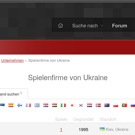
Suche nach
Forum
»
Unternehmen
»
Spielenfirme von Ukraine
Spielenfirme von Ukraine
3
Land suchen
ee
es
fi
fr
gr
hr
hu
it
jp
kr
nl
no
nz
pl
pt
ru
Spiele
Gegründet
Standort
1
1995
Kiev, Ukraine