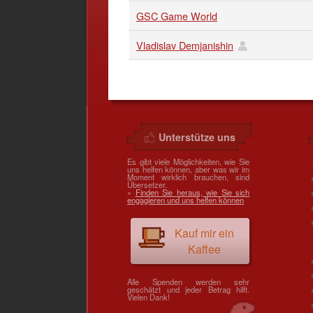
GSC Game World
Vladislav Demjanishin
Unterstütze uns
Es gibt viele Möglichkeiten, wie Sie
uns helfen können, aber was wir im
Moment wirklich brauchen, sind
Übersetzer.
»
Finden Sie heraus, wie Sie sich
engagieren und uns helfen können
Kauf mir ein
Kaffee
Alle Spenden werden sehr
geschätzt und jeder Betrag hilft.
Vielen Dank!