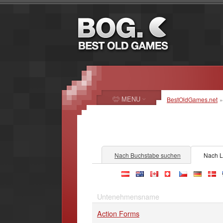
MENU
BestOldGames.net
Nach Buchstabe suchen
Nach 
at
au
ca
ch
cz
de
dk
Untenehmensname
Action Forms