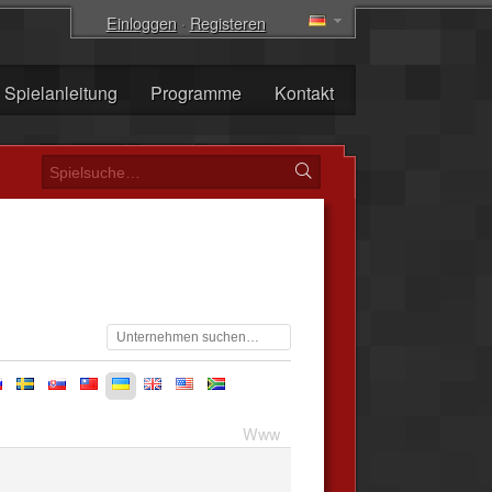
Einloggen
·
Registeren
Spielanleitung
Programme
Kontakt
se
sk
tw
ua
uk
us
za
Www