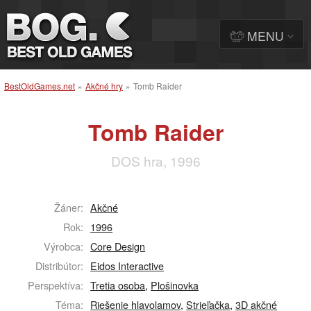
MENU
BestOldGames.net
»
Akčné hry
»
Tomb Raider
Tomb Raider
DOS hra, 1996
Žáner:
Akčné
Rok:
1996
Výrobca:
Core Design
Distribútor:
Eidos Interactive
Perspektíva:
Tretia osoba
,
Plošinovka
Téma:
Riešenie hlavolamov
,
Strieľačka
,
3D akčné