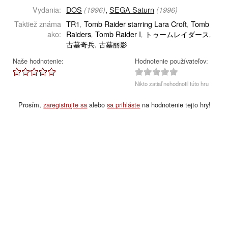
Vydania:
DOS
,
SEGA Saturn
(1996)
(1996)
Taktiež známa
TR1
Tomb Raider starring Lara Croft
Tomb
,
,
ako:
Raiders
Tomb Raider I
トゥームレイダース
,
,
,
古墓奇兵
古墓丽影
,
Naše hodnotenie:
Hodnotenie používateľov:
Nikto zatiaľ nehodnotil túto hru
Prosím,
zaregistrujte sa
alebo
sa prihláste
na hodnotenie tejto hry!