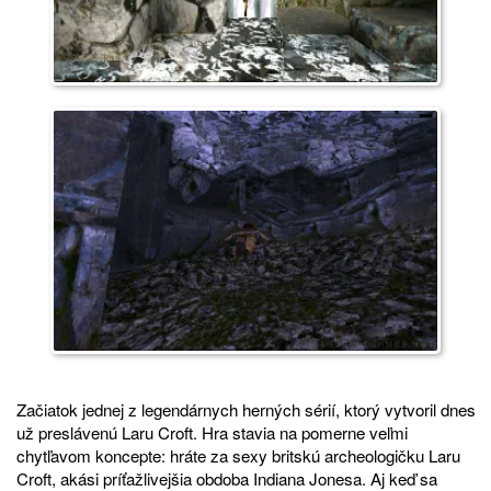
Začiatok jednej z legendárnych herných sérií, ktorý vytvoril dnes
už preslávenú Laru Croft. Hra stavia na pomerne veľmi
chytľavom koncepte: hráte za sexy britskú archeologičku Laru
Croft, akási príťažlivejšia obdoba Indiana Jonesa. Aj keď sa