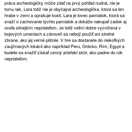
práca archeologičky môže zdať na prvý pohľad nudná, nie je
tomu tak, Lara totiž nie je obyčajná archeologička, ktorá sa len
hrabe v zemi a oprašuje kosti. Lara je lovec pamiatok, ktorá sa
snaží o zachovanie týchto pamiatok a dokáže nakopať zadok aj
oveľa silnejším nepriateľom. Je totiž veľmi dobre vycvičená v
bojových umeniach a zároveň sa nebojí použiť ani strelné
zbrane, ako jej verné pištole. V hre sa dostanete do niekoľkých
zaujímavých lokácii ako napríklad Peru, Grécko, Rím, Egypt a
budete sa snažiť získať cenný artefakt skôr, ako padne do rúk
nepriateľom.