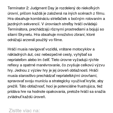
Terminator 2: Judgment Day je rozdelený do niekoľkých
úrovní, pričom každá je založená na iných scénach z filmu.
Hra obsahuje kombináciu strieľačiek s bočným rolovaním a
jazdných sekvencií. V úrovniach streľby hráči ovládajú
Terminátora, prechádzajú rôznymi prostrediami a bojujú so
silami Skynetu. Hra obsahuje množstvo zbraní, ktoré
odrážajú arzenál použitý vo filme.
Hráči musia navigovať vozidlá, vrátane motocyklov a
nákladných áut, cez nebezpečné cesty, vyhýbať sa
nepriateľom alebo im čeliť. Tieto úrovne vyžadujú rýchle
reflexy a opatrné manévrovanie, čo zvyšuje celkovú výzvu
hry. Jednou z výziev hry je jej úroveň obtiažnosti. Hráči
musia starostlivo prechádzať nepriateľskými úrovňami,
spravovať svoju muníciu a strategicky využívať krytie, aby
prežili. Táto obtiažnosť, hoci je potenciálne frustrujúca, tiež
pridáva hre na hodnote opakovania, pretože hráči sa snažia
zvládnuť každú úroveň.
Zistite viac na: