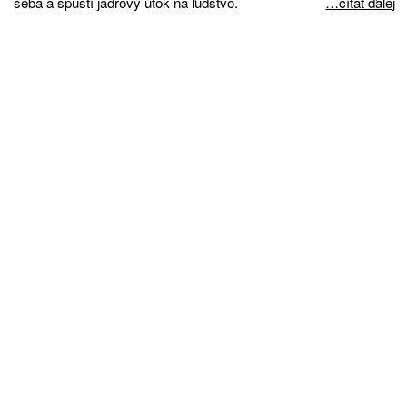
seba a spustí jadrový útok na ľudstvo.
…čítať ďalej