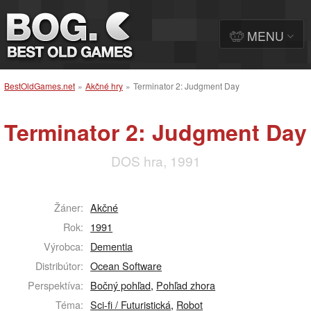
MENU
BestOldGames.net
»
Akčné hry
»
Terminator 2: Judgment Day
Terminator 2: Judgment Day
DOS hra, 1991
Žáner:
Akčné
Rok:
1991
Výrobca:
Dementia
Distribútor:
Ocean Software
Perspektíva:
Bočný pohľad
,
Pohľad zhora
Téma:
Sci-fi / Futuristická
,
Robot