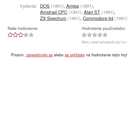
Vydania:
DOS
,
Amiga
,
(1991)
(1991)
Amstrad CPC
,
Atari ST
,
(1991)
(1991)
ZX Spectrum
,
Commodore 64
(1991)
(1991)
Naše hodnotenie:
Hodnotenie používateľov:
Nikto zatiaľ nehodnotil túto hru
Prosím,
zaregistrujte sa
alebo
sa prihláste
na hodnotenie tejto hry!