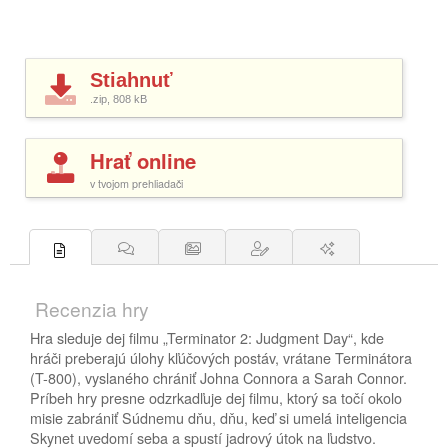
Stiahnuť
.zip, 808
kB
Hrať online
v tvojom prehliadači
Recenzia hry
Hra sleduje dej filmu „Terminator 2: Judgment Day“, kde
hráči preberajú úlohy kľúčových postáv, vrátane Terminátora
(T-800), vyslaného chrániť Johna Connora a Sarah Connor.
Príbeh hry presne odzrkadľuje dej filmu, ktorý sa točí okolo
misie zabrániť Súdnemu dňu, dňu, keď si umelá inteligencia
Skynet uvedomí seba a spustí jadrový útok na ľudstvo.