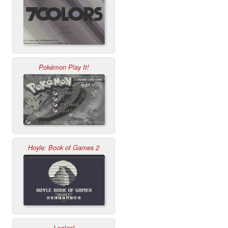
Pokémon Play It!
Hoyle: Book of Games 2