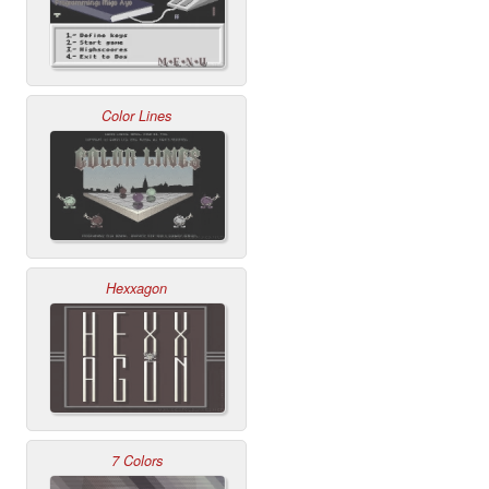
Color Lines
Hexxagon
7 Colors