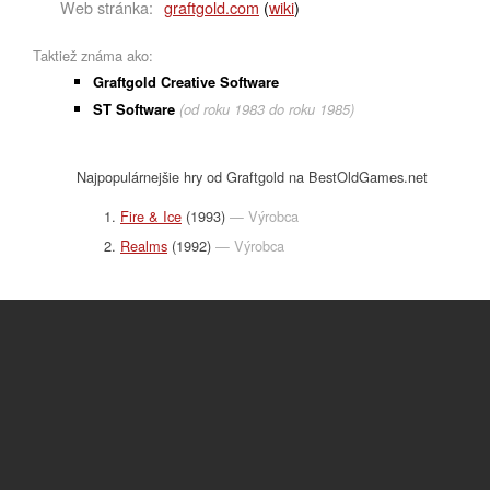
Web stránka:
graftgold.com
(
wiki
)
Taktiež známa ako:
Graftgold Creative Software
ST Software
(od roku 1983 do roku 1985)
Najpopulárnejšie hry od Graftgold na BestOldGames.net
Fire & Ice
(1993)
— Výrobca
Realms
(1992)
— Výrobca