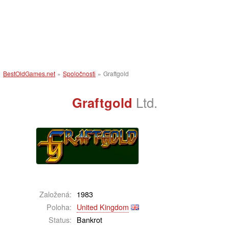
BestOldGames.net
»
Spoločnosti
»
Graftgold
Graftgold
Ltd.
Založená:
1983
Poloha:
United Kingdom
Status:
Bankrot