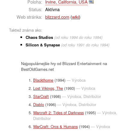
Poloha:
Irvine, California, USA
Status:
Aktívna
Web stránka:
blizzard.com
(
wiki
)
Taktiež známa ako:
Chaos Studios
(od roku 1994 do roku 1994)
Silicon & Synapse
(od roku 1991 do roku 1994)
Najpopulárnejšie hry od Blizzard Entertainment na
BestOldGames.net
Blackthorne
(1994)
— Výrobca
Lost Vikings, The
(1993)
— Výrobca
StarCraft
(1998)
— Výrobca, Distribútor
Diablo
(1996)
— Výrobca, Distribútor
Warcraft 2: Tides of Darkness
(1995)
— Výrobca,
Distribútor
WarCraft: Orcs & Humans
(1994)
— Výrobca