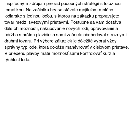
inšpiračným zdrojom pre rad podobných stratégií s totožnou
tematikou. Na začiatku hry sa stávate majiteľom malého
lodiarske s jedinou loďou, s ktorou na zákazku prepravujete
tovar medzi svetovými prístavmi. Postupne sa vám dostáva
ďalších možností, nakupovanie nových lodí, opravovanie a
údržba starších plavidiel a sami začnete obchodovať s rôznymi
druhmi tovaru. Pri výbere zákaziek je dôležité vybrať vždy
správny typ lode, ktorá dokáže manévrovať v cieľovom prístave.
V priebehu plavby máte možnosť sami kontrolovať kurz a
rýchlosť lode.