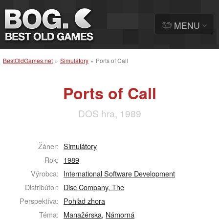
MENU
BestOldGames.net
»
Simulátory
»
Ports of Call
Ports of Call
DOS hra, 1989
Žáner:
Simulátory
Rok:
1989
Výrobca:
International Software Development
Distribútor:
Disc Company, The
Perspektíva:
Pohľad zhora
Téma:
Manažérska
,
Námorná