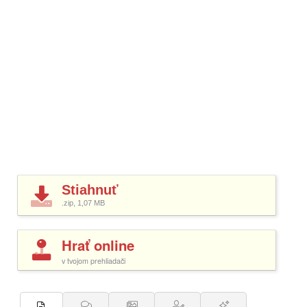
Stiahnuť
.zip, 1,07
MB
Hrať online
v tvojom prehliadači