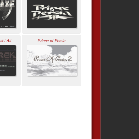
shi Alt.
Prince of Persia