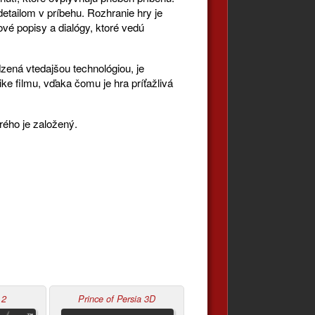
etailom v príbehu. Rozhranie hry je
vé popisy a dialógy, ktoré vedú
zená vtedajšou technológiou, je
ike filmu, vďaka čomu je hra príťažlivá
rého je založený.
 2
Prince of Persia 3D