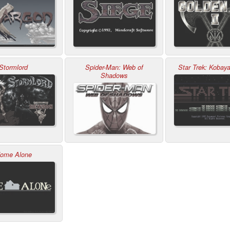
Stormlord
Spider-Man: Web of
Star Trek: Kobaya
Shadows
ome Alone