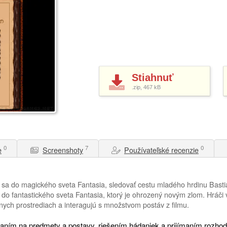
Stiahnuť
.zip, 467
kB
0
7
0
e
Screenshoty
Používateľské recenzie
 sa do magického sveta Fantasia, sledovať cestu mladého hrdinu Bast
ia do fantastického sveta Fantasia, ktorý je ohrozený novým zlom. Hráči
nych prostrediach a interagujú s množstvom postáv z filmu.
kaním na predmety a postavy, riešením hádaniek a prijímaním rozhodn