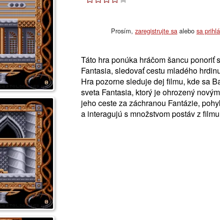
Prosím,
zaregistrujte sa
alebo
sa prihl
Táto hra ponúka hráčom šancu ponoriť 
Fantasia, sledovať cestu mladého hrdin
Hra pozorne sleduje dej filmu, kde sa Ba
sveta Fantasia, ktorý je ohrozený nový
jeho ceste za záchranou Fantázie, pohy
a interagujú s množstvom postáv z filmu