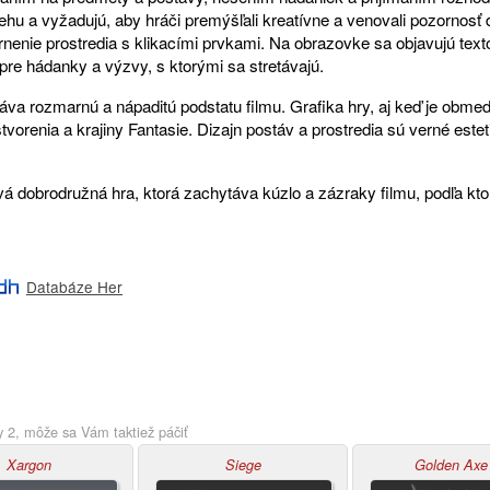
hu a vyžadujú, aby hráči premýšľali kreatívne a venovali pozornosť d
nenie prostredia s klikacími prvkami. Na obrazovke sa objavujú texto
pre hádanky a výzvy, s ktorými sa stretávajú.
áva rozmarnú a nápaditú podstatu filmu. Grafika hry, aj keď je obmed
tvorenia a krajiny Fantasie. Dizajn postáv a prostredia sú verné estet
á dobrodružná hra, ktorá zachytáva kúzlo a zázraky filmu, podľa kto
Databáze Her
 2, môže sa Vám taktiež páčiť
Xargon
Siege
Golden Axe