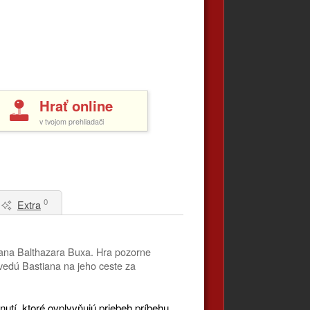
Hrať online
v tvojom prehliadači
0
Extra
iana Balthazara Buxa. Hra pozorne
 vedú Bastiana na jeho ceste za
utí, ktoré ovplyvňujú priebeh príbehu.