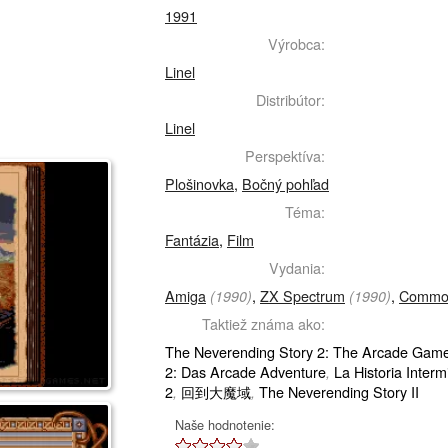
1991
Výrobca:
Linel
Distribútor:
Linel
Perspektíva:
Plošinovka
,
Bočný pohľad
Téma:
Fantázia
,
Film
Vydania:
Amiga
,
ZX Spectrum
,
Commo
(1990)
(1990)
Taktiež známa ako:
The Neverending Story 2: The Arcade Gam
2: Das Arcade Adventure
La Historia Interm
,
2
回到大魔域
The Neverending Story II
,
,
Naše hodnotenie: