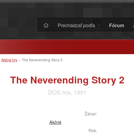
Prechádzať podľa
Fórum
»
Akčné hry
»
The Neverending Story 2
The Neverending Story 2
DOS hra, 1991
Žáner:
Akčné
Rok: