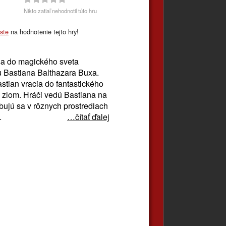
Nikto zatiaľ nehodnotil túto hru
áste
na hodnotenie tejto hry!
sa do magického sveta
u Bastiana Balthazara Buxa.
stian vracia do fantastického
m zlom. Hráči vedú Bastiana na
bujú sa v rôznych prostrediach
.
…čítať ďalej