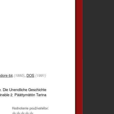
dore 64
,
DOS
(1990)
(1991)
e
Die Unendliche Geschichte
,
inable 2
Päättymätön Tarina
,
Hodnotenie používateľov: