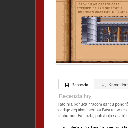
Komentár
Recenzia
Recenzia hry
Táto hra ponúka hráčom šancu ponoriť
sleduje dej filmu, kde sa Bastian vrac
záchranou Fantázie, pohybujú sa v rôz
Hráči interagujú s herným svetom kli