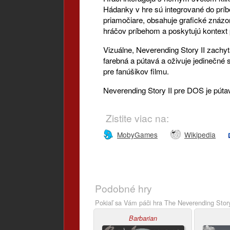
Hádanky v hre sú integrované do príbe
priamočiare, obsahuje grafické znázor
hráčov príbehom a poskytujú kontext 
Vizuálne, Neverending Story II zachyt
farebná a pútavá a oživuje jedinečné s
pre fanúšikov filmu.
Neverending Story II pre DOS je pútav
Zistite viac na:
MobyGames
Wikipedia
Podobné hry
Pokiaľ sa Vám páči hra The Neverending Story
Barbarian