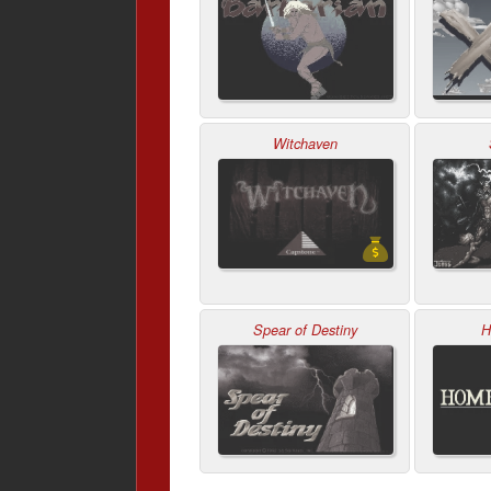
Witchaven
Spear of Destiny
H