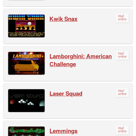
Hrať
Kwik Snax
online
Hrať
Lamborghini: American
online
Challenge
Hrať
Laser Squad
online
Hrať
Lemmings
online