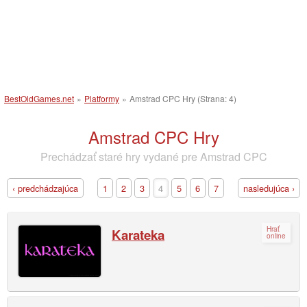
BestOldGames.net
»
Platformy
»
Amstrad CPC Hry (Strana: 4)
Amstrad CPC Hry
Prechádzať staré hry vydané pre Amstrad CPC
‹ predchádzajúca
1
2
3
4
5
6
7
nasledujúca ›
Hrať
Karateka
online