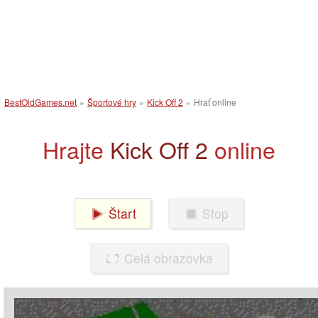
BestOldGames.net
»
Športové hry
»
Kick Off 2
»
Hrať online
Hrajte
Kick Off 2
online
Štart
Stop
Celá obrazovka