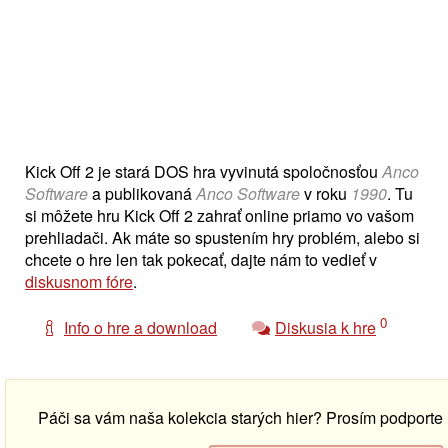
Kick Off 2 je stará DOS hra vyvinutá spoločnosťou
Anco
Software
a publikovaná
Anco Software
v roku
1990
. Tu
si môžete hru Kick Off 2 zahrať online priamo vo vašom
prehliadači. Ak máte so spustením hry problém, alebo si
chcete o hre len tak pokecať, dajte nám to vedieť v
diskusnom fóre
.
0
Info o hre a download
Diskusia k hre
Páči sa vám naša kolekcia starých hier? Prosím podport