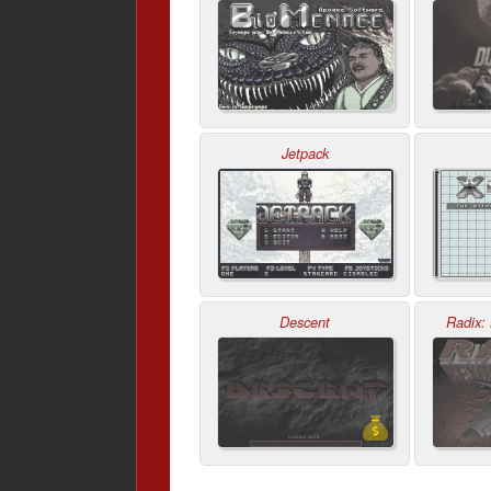
Jetpack
Descent
Radix: