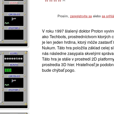
Prosím,
zaregistrujte sa
alebo
sa prihl
V roku 1997 šialený doktor Proton vyvi
ako Techbots, prostredníctvom ktorých c
je len jeden hrdina, ktorý môže zastaviť
Nukum. Táto hra položila základ celej s
nás následne zasypala skvelými správam
Táto hra je stále v prostredí 2D platfor
prostredia 3D hier. Hrateľnosť je podobn
bude chýbať pogo.