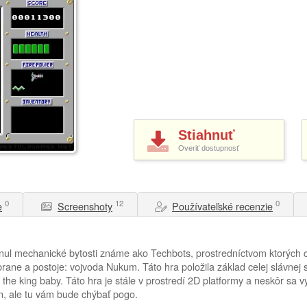
Stiahnuť
Overiť dostupnosť
0
12
0
e
Screenshoty
Používateľské recenzie
inul mechanické bytosti známe ako Techbots, prostredníctvom ktorých c
zbrane a postoje: vojvoda Nukum. Táto hra položila základ celej slávne
the king baby. Táto hra je stále v prostredí 2D platformy a neskôr sa vy
n, ale tu vám bude chýbať pogo.