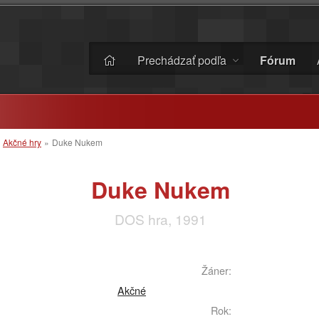
Prechádzať podľa
Fórum
»
Akčné hry
»
Duke Nukem
Duke Nukem
DOS hra, 1991
Žáner:
Akčné
Rok: