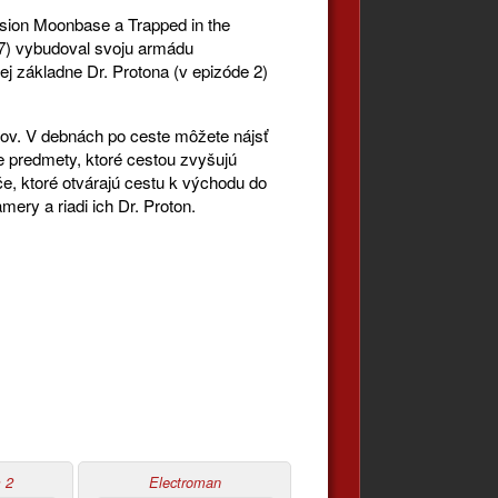
ssion Moonbase a Trapped in the
997) vybudoval svoju armádu
ej základne Dr. Protona (v epizóde 2)
kov. V debnách po ceste môžete nájsť
e predmety, ktoré cestou zvyšujú
če, ktoré otvárajú cestu k východu do
mery a riadi ich Dr. Proton.
 2
Electroman