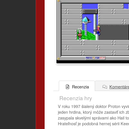
Komentár
Recenzia
Recenzia hry
V roku 1997 šialený doktor Proton vyv
jeden hrdina, ktorý môže zastaviť ich 
zasypala skvelými správami ako Hail to 
Hrateľnosť je podobná hernej sérii Kee