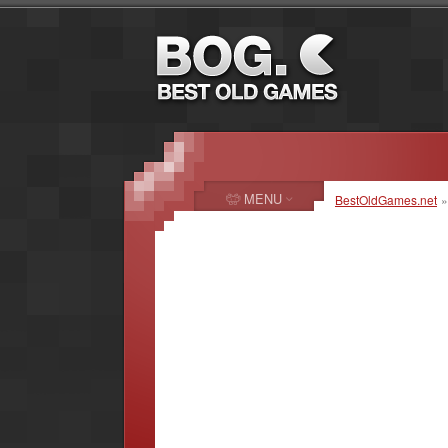
MENU
BestOldGames.net