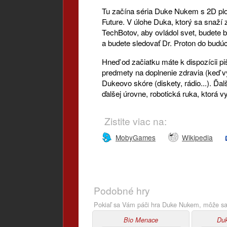
Tu začína séria Duke Nukem s 2D plo
Future. V úlohe Duka, ktorý sa snaží 
TechBotov, aby ovládol svet, budete b
a budete sledovať Dr. Proton do budúc
Hneď od začiatku máte k dispozícii p
predmety na doplnenie zdravia (keď v
Dukeovo skóre (diskety, rádio...). Ďa
ďalšej úrovne, robotická ruka, ktorá v
Zistite viac na:
MobyGames
Wikipedia
Podobné hry
Pokiaľ sa Vám páči hra Duke Nukem, môže sa 
Bio Menace
Du