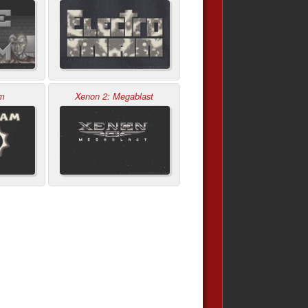
am
Xenon 2: Megablast