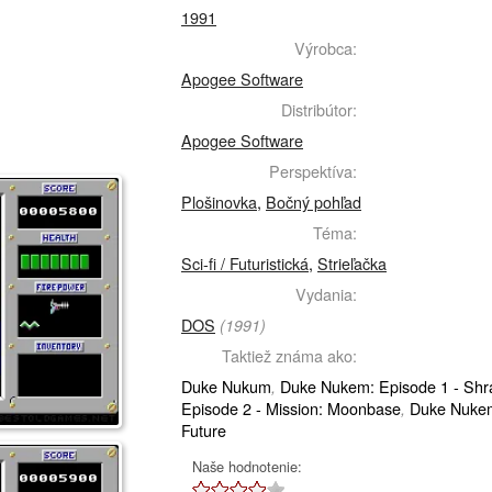
1991
Výrobca:
Apogee Software
Distribútor:
Apogee Software
Perspektíva:
Plošinovka
,
Bočný pohľad
Téma:
Sci-fi / Futuristická
,
Strieľačka
Vydania:
DOS
(1991)
Taktiež známa ako:
Duke Nukum
Duke Nukem: Episode 1 - Shra
,
Episode 2 - Mission: Moonbase
Duke Nukem:
,
Future
Naše hodnotenie: