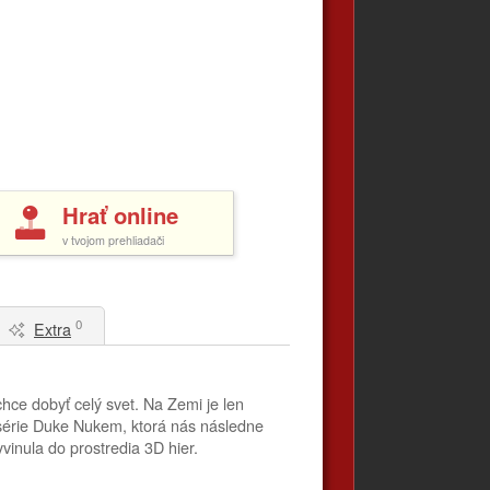
Hrať online
v tvojom prehliadači
0
Extra
hce dobyť celý svet. Na Zemi je len
j série Duke Nukem, ktorá nás následne
vinula do prostredia 3D hier.