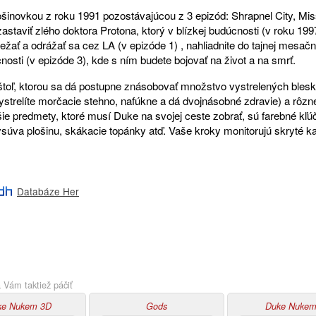
šinovkou z roku 1991 pozostávajúcou z 3 epizód: Shrapnel City, Mi
zastaviť zlého doktora Protona, ktorý v blízkej budúcnosti (v roku 1
ežať a odrážať sa cez LA (v epizóde 1) , nahliadnite do tajnej mesačn
nosti (v epizóde 3), kde s ním budete bojovať na život a na smrť.
ištoľ, ktorou sa dá postupne znásobovať množstvo vystrelených bles
ystrelíte morčacie stehno, nafúkne a dá dvojnásobné zdravie) a rôzn
lšie predmety, ktoré musí Duke na svojej ceste zobrať, sú farebné kľú
ysúva plošinu, skákacie topánky atď. Vaše kroky monitorujú skryté ka
Databáze Her
Vám taktiež páčiť
ke Nukem 3D
Gods
Duke Nukem