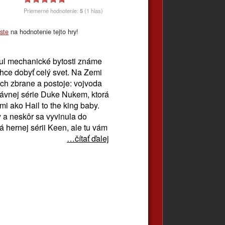
Priemerné hodnotenie:
5
(1 hlas)
áste
na hodnotenie tejto hry!
nul mechanické bytosti známe
hce dobyť celý svet. Na Zemi
 ich zbrane a postoje: vojvoda
lávnej série Duke Nukem, ktorá
i ako Hail to the king baby.
my a neskôr sa vyvinula do
á hernej sérii Keen, ale tu vám
…čítať ďalej