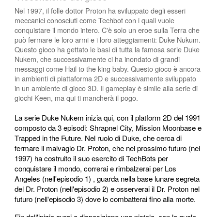
Nel 1997, il folle dottor Proton ha sviluppato degli esseri
meccanici conosciuti come Techbot con i quali vuole
conquistare il mondo intero. C'è solo un eroe sulla Terra che
può fermare le loro armi e i loro atteggiamenti: Duke Nukum.
Questo gioco ha gettato le basi di tutta la famosa serie Duke
Nukem, che successivamente ci ha inondato di grandi
messaggi come Hail to the king baby. Questo gioco è ancora
in ambienti di piattaforma 2D e successivamente sviluppato
in un ambiente di gioco 3D. Il gameplay è simile alla serie di
giochi Keen, ma qui ti mancherà il pogo.
La serie Duke Nukem inizia qui, con il platform 2D del 1991
composto da 3 episodi: Shrapnel City, Mission Moonbase e
Trapped in the Future. Nel ruolo di Duke, che cerca di
fermare il malvagio Dr. Proton, che nel prossimo futuro (nel
1997) ha costruito il suo esercito di TechBots per
conquistare il mondo, correrai e rimbalzerai per Los
Angeles (nell'episodio 1) , guarda nella base lunare segreta
del Dr. Proton (nell'episodio 2) e osserverai il Dr. Proton nel
futuro (nell'episodio 3) dove lo combatterai fino alla morte.
Fin dall'inizio avrai a disposizione una pistola, con la quale