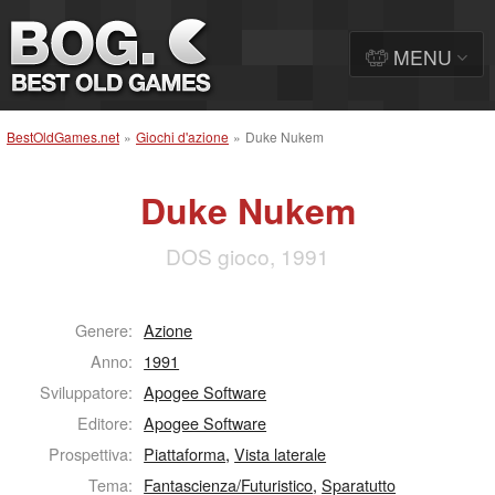
MENU
BestOldGames.net
»
Giochi d'azione
»
Duke Nukem
Duke Nukem
DOS gioco, 1991
Genere:
Azione
Anno:
1991
Sviluppatore:
Apogee Software
Editore:
Apogee Software
Prospettiva:
Piattaforma
,
Vista laterale
Tema:
Fantascienza/Futuristico
,
Sparatutto