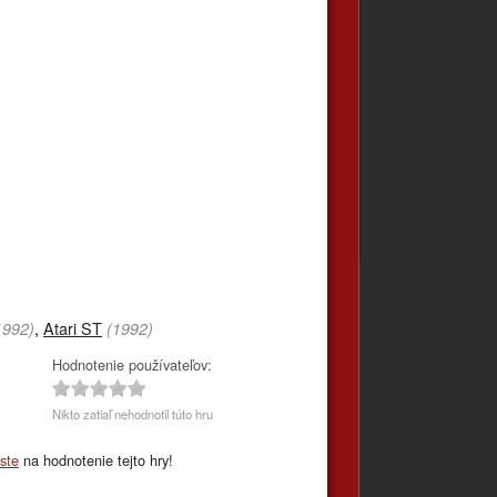
,
Atari ST
1992)
(1992)
Hodnotenie používateľov:
Nikto zatiaľ nehodnotil túto hru
áste
na hodnotenie tejto hry!