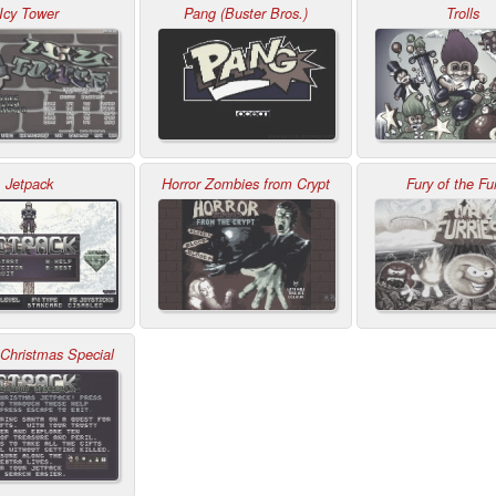
Icy Tower
Pang (Buster Bros.)
Trolls
Jetpack
Horror Zombies from Crypt
Fury of the Fur
 Christmas Special