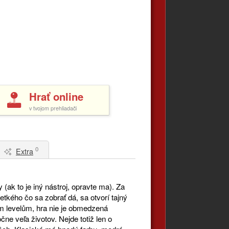
Hrať online
v tvojom prehliadači
0
Extra
(ak to je iný nástroj, opravte ma). Za
tkého čo sa zobrať dá, sa otvorí tajný
tým levelům, hra nie je obmedzená
ne veľa životov. Nejde totiž len o