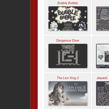
Bubble Bobble
Dangerous Dave
The Lion King 2
Jetpack: