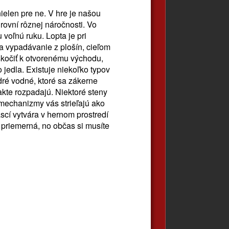
nielen pre ne. V hre je našou
rovní rôznej náročnosti. Vo
voľnú ruku. Lopta je pri
 a vypadávanie z plošín, cieľom
eskočiť k otvorenému východu,
o jedla. Existuje niekoľko typov
ré vodné, ktoré sa zákerne
akte rozpadajú. Niektoré steny
mechanizmy vás strieľajú ako
scí vytvára v hernom prostredí
 priemerná, no občas si musíte