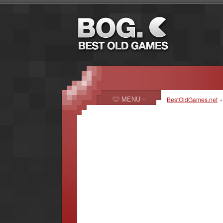
MENU
BestOldGames.net