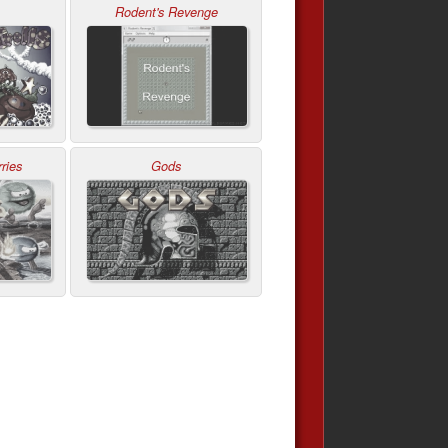
Rodent's Revenge
ries
Gods