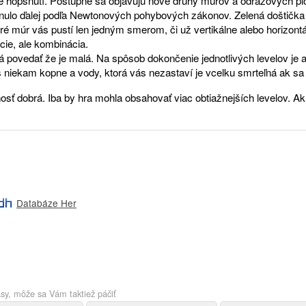
ie hopsnutí. Postupne sa objavujú nové druhy múrov a odrazových p
plynulo ďalej podľa Newtonových pohybových zákonov. Zelená doštič
oré múr vás pustí len jedným smerom, či už vertikálne alebo horizontá
cie, ale kombinácia.
á povedať že je malá. Na spôsob dokončenie jednotlivých levelov je a
niekam kopne a vody, ktorá vás nezastaví je vcelku smrteľná ak sa
ľnosť dobrá. Iba by hra mohla obsahovať viac obtiažnejších levelov. 
Databáze Her
sy, môže sa Vám taktiež páčiť