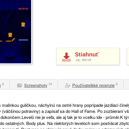
Stiahnuť
.zip, 369
kB
0
13
0
e
Screenshoty
Používateľské recenzie
malinkou guličkou, náchylnú na ostré hrany poprípade jazdiaci činely 
 (väčšinou potraviny) a zapísať sa do Hall of Fame. Po zozbieraní vše
 dokončem.Levelů nie je veľa, ale aj tak je to vcelku ide - průměr.K 
do ostatných. Body plus. Na niektorých leveloch som postrácal zbytoč