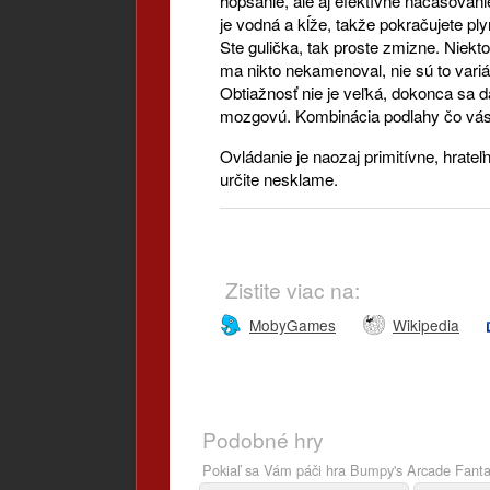
hopsanie, ale aj efektívne načasovan
je vodná a kĺže, takže pokračujete 
Ste gulička, tak proste zmizne. Niekt
ma nikto nekamenoval, nie sú to variá
Obtiažnosť nie je veľká, dokonca sa d
mozgovú. Kombinácia podlahy čo vás 
Ovládanie je naozaj primitívne, hrate
určite nesklame.
Zistite viac na:
MobyGames
Wikipedia
Podobné hry
Pokiaľ sa Vám páči hra Bumpy's Arcade Fanta