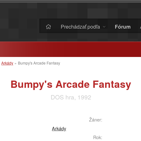
Prechádzať podľa
Fórum
»
Arkády
»
Bumpy's Arcade Fantasy
Bumpy's Arcade Fantasy
DOS hra, 1992
Žáner:
Arkády
Rok: