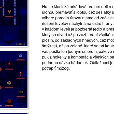
Hra je klasická arkádová hra pre deti a 
úlohou premávať s loptou cez desiatky ú
výbere poradia úrovní máme od začiatku 
riešení levelov náchylná na ostré hrany
v každom leveli je pozbierať jedlo a pr
ktorý sa otvorí až po zozbieraní všetkéh
plošín, od základných hnedých, cez mod
šmýkajú, až po zelené, ktoré sa pri kont
vás pustia len jedným smerom, pákové 
puk z hokejky a kombinácia všetkých pa
poriadnu dávku hádaniek. Obtiažnosť je
potrápiť mozog.