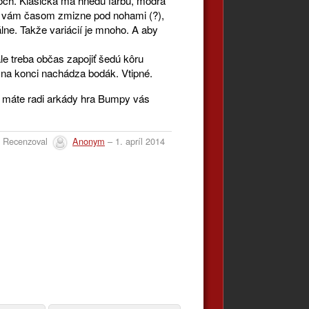
lôch. Klasická má hnedú farbu, modrá
ka vám časom zmizne pod nohami (?),
lne. Takže variácií je mnoho. A aby
le treba občas zapojiť šedú kôru
 na konci nachádza bodák. Vtipné.
Ak máte radi arkády hra Bumpy vás
Recenzoval
Anonym
– 1. apríl 2014