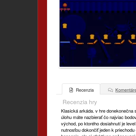
Komentár
Recenzia
Recenzia hry
Klasická arkáda. v hre donekonečna s 
úlohu máte nazbierať čo najviac bodov
východ, po ktorého dosiahnutí je level
nutnosťou dokončiť jeden k priechodu 