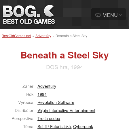
MENU
BestOldGames.net
»
Adventúry
»
Beneath a Steel Sky
Beneath a Steel Sky
DOS hra, 1994
Žáner:
Adventúry
Rok:
1994
Výrobca:
Revolution Software
Distribútor:
Virgin Interactive Entertainment
Perspektíva:
Tretia osoba
Téma:
Sci-fi / Futuristická
,
Cyberpunk