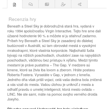
Recenzia hry
Beneath a Steel Sky je dobrodružná stará hra, vydaná v
roku 1994 spoločnosťou Virgin Interactive. Tejto hre sme dali
úžasné hodnotenie 90 % a môžete si ju stiahnuť zadarmo.
Príbeh hry Beneath a Steel Sky je zasadený do ďalekej
budúcnosti v Austrálii, sú tam obrovské mestá s vysokými
mrakodrapmi, ktoré vlastnia korporácie. Najbohatší ľudia
bývajú na nižších poschodiach, chudobní zase na najvyšších
poschodiach, väčšinou bez prístupu k výťahu. Medzi týmito
mestami je práve pustatina – The Gap. V medzere sú
kmene, ktoré sa živia iba lovom a zberom. Hráte postavu
Roberta Fostera. Vyrastáte v Gap, v jednom z kmeňa.
Jedného dňa však prišli vojaci, celá vaša dedina bola zničená
a vás vzali do mesta. Vašou úlohou je uniknúť z mesta a
odhaliť pravdu o umelej inteligencii, ktorá mesto ovláda –
LINC. Nie ste sami, máte na pomoc svojho verného droida
Joeyho.
Pôvodne nazvaná Underworld, hra bola výsledkom