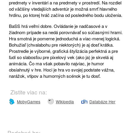
predmety v inventári a na predmety v prostredí. Na rozdiel
od väčšiny vtedajších adventúr je možná smrť hlavného
hrdinu, po ktorej hráč začína od posledného bodu uloženia.
BaSS hrá veľmi dobre. Ovládanie je nadčasové a v
žiadnom prípade sa nedá porovnávať so súčasnými hrami.
Hra smotná je pomerne jednoduchá a viac-menej logická.
Bohužiaľ (chvalabohu pre niektorých) je aj dosť krátka.
Prostredie je výborné, grafická štylizácia perfektná a pre
ľudí so slabosťou pre pixelový vek (ako ja) je skvelá aj
animácia. Čo ma však pobavilo najviac, je humor
obsiahnutý v hre. Hoci je hra vo svojej podstate vážna,
narážok, vtipov a humorných scénok je tu dosť.
Zistite viac na:
MobyGames
Wikipedia
Databáze Her
Podobné hry