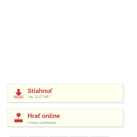
Stiahnuť
.zip, 15,27
MB
Hrať online
v tvojom prehliadači