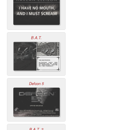
B.A.T.
Defcon 5
B.A.T. 2