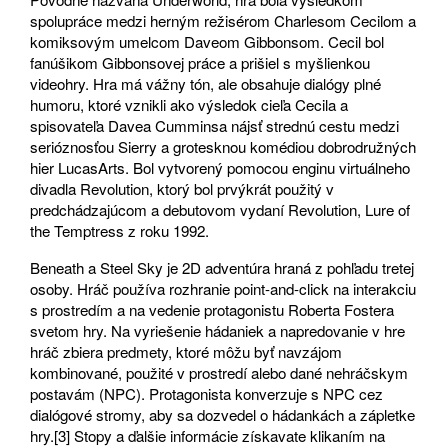
spolupráce medzi herným režisérom Charlesom Cecilom a
komiksovým umelcom Daveom Gibbonsom. Cecil bol
fanúšikom Gibbonsovej práce a prišiel s myšlienkou
videohry. Hra má vážny tón, ale obsahuje dialógy plné
humoru, ktoré vznikli ako výsledok cieľa Cecila a
spisovateľa Davea Cumminsa nájsť strednú cestu medzi
serióznosťou Sierry a grotesknou komédiou dobrodružných
hier LucasArts. Bol vytvorený pomocou enginu virtuálneho
divadla Revolution, ktorý bol prvýkrát použitý v
predchádzajúcom a debutovom vydaní Revolution, Lure of
the Temptress z roku 1992.
Beneath a Steel Sky je 2D adventúra hraná z pohľadu tretej
osoby. Hráč používa rozhranie point-and-click na interakciu
s prostredím a na vedenie protagonistu Roberta Fostera
svetom hry. Na vyriešenie hádaniek a napredovanie v hre
hráč zbiera predmety, ktoré môžu byť navzájom
kombinované, použité v prostredí alebo dané nehráčskym
postavám (NPC). Protagonista konverzuje s NPC cez
dialógové stromy, aby sa dozvedel o hádankách a zápletke
hry.[3] Stopy a ďalšie informácie získavate klikaním na