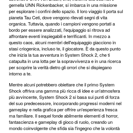
gemella UNN Rickenbacker, si imbarca in una missione
per esplorare i confini dello spazio. Il loro viaggio li porta sul
pianeta Tau Ceti, dove vengono rilevati segni di vita
organica. Tuttavia, quando i campioni vengono portati a
bordo per essere analizzati, l'equipaggio si ritrova ad
affrontare eventi inspiegabili e terrificanti. In mezzo a
questo caos, alcuni membri dell'equipaggio giacciono in
stasi criogenica, incluso te, il giocatore. È da questo punto
che inizia la tua avventura in System Shock 2, che ti
catapulta in una lotta per la sopravvivenza e in una ricerca
per scoprire la verità dietro gli orrori che si dispiegano
intorno a te.
Mentre alcuni potrebbero obiettare che il primo System
Shock offriva una gamma più ricca di idee e un'atmosfera
più avvincente, System Shock 2 si basa sui punti di forza
del suo predecessore, incorporando progressi moderni nel
gameplay e nella grafica per offrire un'esperienza fresca
ma familiare. Il sequel fonde abilmente elementi di horror,
fantascienza e gameplay di gioco di ruolo, creando un
mondo coinvolgente che sfida sia l'ingegno che la volontà