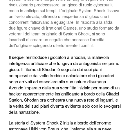
rivoluzionario predecessore, un gioco di ruolo cyberpunk
molto in anticipo sui tempi. L'originale System Shock fissava
un livello elevato, offrendo un'esperienza di gioco che i
concorrenti faticavano a eguagliare. In risposta alla sfida,
due figure chiave di Irrational Games, uno studio formato da
veterani del team originale di System Shock, si sono
incaricati di creare un seguito che onorasse l'eredità
dell'originale spingendo ulteriormente i confini.
Il sequel reintroduce i giocatori a Shodan, la malevola
intelligenza artificiale che fungeva da antagonista nel primo
gioco. Il ritorno di Shodan è segnato dai suoi piani
complessi e dal volto freddo e calcolatore che i giocatori
sono arrivati ad associare alla sua natura disumana.
Avendo imparato dalla sua sconfitta iniziale per mano di un
hacker apparentemente insignificante a bordo della Citadel
Station, Shodan ora orchestra una nuova rete di inganni, e
la verità dei suoi piani diventa evidente solo con lo svolgersi
della narrazione.
La storia di System Shock 2 inizia a bordo dell'enorme
astronave UNN von Braun, che, insieme alla sua nave