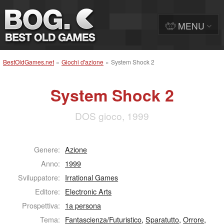
MENU
BestOldGames.net
»
Giochi d'azione
»
System Shock 2
System Shock 2
DOS gioco, 1999
Genere:
Azione
Anno:
1999
Sviluppatore:
Irrational Games
Editore:
Electronic Arts
Prospettiva:
1a persona
Tema:
Fantascienza/Futuristico
,
Sparatutto
,
Orrore
,