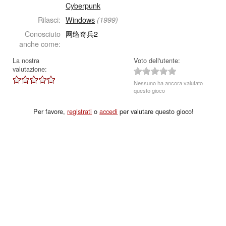
Cyberpunk
Rilasci:
Windows
(1999)
Conosciuto
网络奇兵2
anche come:
La nostra
Voto dell'utente:
valutazione:
Nessuno ha ancora valutato
questo gioco
Per favore,
registrati
o
accedi
per valutare questo gioco!