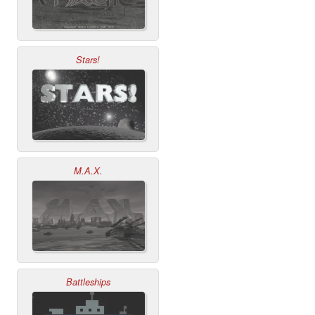
Stars!
M.A.X.
Battleships