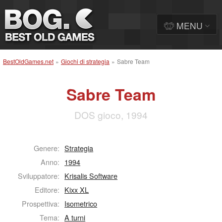
MENU
BestOldGames.net
»
Giochi di strategia
»
Sabre Team
Sabre Team
DOS gioco, 1994
Genere:
Strategia
Anno:
1994
Sviluppatore:
Krisalis Software
Editore:
Kixx XL
Prospettiva:
Isometrico
Tema:
A turni