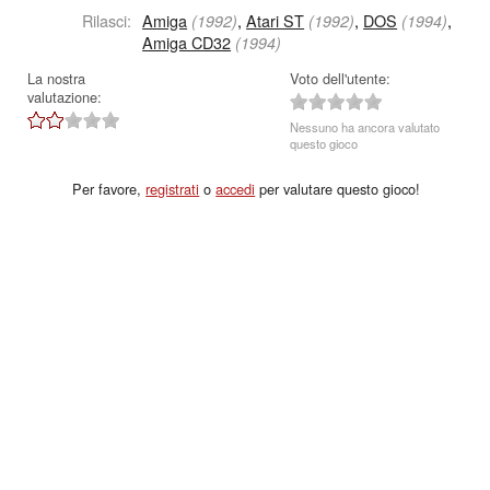
Rilasci:
Amiga
,
Atari ST
,
DOS
,
(1992)
(1992)
(1994)
Amiga CD32
(1994)
La nostra
Voto dell'utente:
valutazione:
Nessuno ha ancora valutato
questo gioco
Per favore,
registrati
o
accedi
per valutare questo gioco!