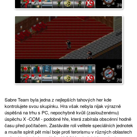
Sabre Team byla jedna z nejlepších tahových her kde
kontrolujete svou skupinku. Hra však nebyla nijak výrazně
úspěšná na trhu s PC, nepochybně kvůli (zaslouženému)
úspěchu X -COM - podobné hře, která zabírala obscénní hodně
času před počítačem. Zastáváte roli velitele speciálních jednotek
a musíte splnit pět misí boje proti terorismu v různých oblastech