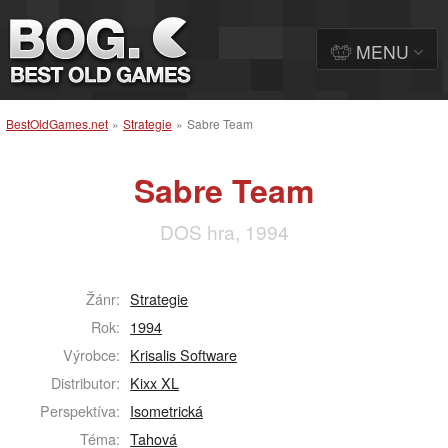
MENU
BestOldGames.net
»
Strategie
»
Sabre Team
Sabre Team
DOS hra, 1994
Žánr:
Strategie
Rok:
1994
Výrobce:
Krisalis Software
Distributor:
Kixx XL
Perspektíva:
Isometrická
Téma:
Tahová