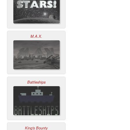
M.A.X.
Battleships
King's Bounty