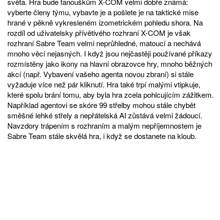
světa. Hra bude fanouškům X-COM velmi dobře známá:
vyberte členy týmu, vybavte je a pošlete je na taktické mise
hrané v pěkně vykresleném izometrickém pohledu shora. Na
rozdíl od uživatelsky přívětivého rozhraní X-COM je však
rozhraní Sabre Team velmi neprůhledné, matoucí a nechává
mnoho věcí nejasných. I když jsou nejčastěji používané příkazy
rozmístěny jako ikony na hlavní obrazovce hry, mnoho běžných
akcí (např. Vybavení vašeho agenta novou zbraní) si stále
vyžaduje více než pár kliknutí. Hra také trpí malými vtipkuje,
které spolu brání tomu, aby byla hra zcela pohlcujícím zážitkem.
Například agentovi se skóre 99 střelby mohou stále chybět
směšné lehké střely a nepřátelská AI zůstává velmi žádoucí.
Navzdory trápením s rozhraním a malým nepříjemnostem je
Sabre Team stále skvělá hra, i když se dostanete na kloub.