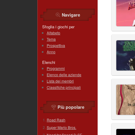
Navigare
Sfoglia i giochi per
Alfabeto
Tema
Prospettiva
Anno
Elenchi
Programmi
Elenco delle aziende
Lista dei membri
Classifiche principali
Più popolare
Road Rash
Super Mario Bros.
Need for Speed 2: SE