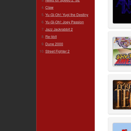
Claw
Yu-Gi-Oh!: Yugi the Destiny
Yu-Gi-Oh!: Joey Passion
Jazz Jackrabbit 2
Re-Volt
Dune 2000
Street Fighter 2