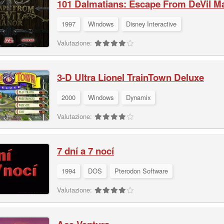
101 Dalmatians: Escape From DeVil M
1997
Windows
Disney Interactive
Valutazione:
3-D Ultra Lionel TrainTown Deluxe
2000
Windows
Dynamix
Valutazione:
7 dní a 7 nocí
1994
DOS
Pterodon Software
Valutazione: