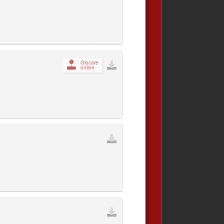
Giocare
online