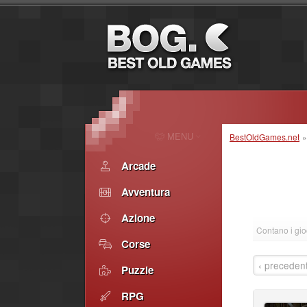
MENU
BestOldGames.net
Arcade
Avventura
Azione
Contano i gio
Corse
‹ preceden
Puzzle
RPG