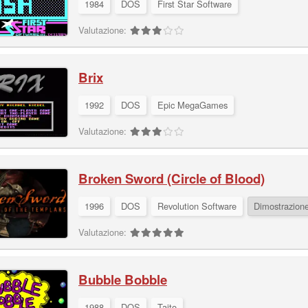
1984
DOS
First Star Software
Valutazione:
Brix
1992
DOS
Epic MegaGames
Valutazione:
Broken Sword (Circle of Blood)
1996
DOS
Revolution Software
Dimostrazion
Valutazione:
Bubble Bobble
1988
DOS
Taito