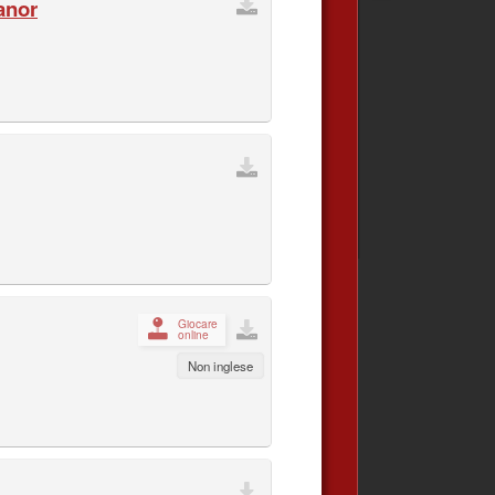
anor
Giocare
online
Non inglese