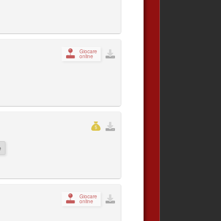
Giocare
online
e
Giocare
online