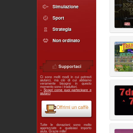
Simulazione
Sport
Strategia
Non ordinato
Supportaci
Ci sono molti modi in cui potresti
aiutarci, ma ciò di cui abbiamo
veramente bisogno in questo
momento sono i traduttori.
»
Scopri come puoi partecipare e
aiutarci
Offrimi un caffè
Tutte le donazioni sono molto
apprezzate e qualsiasi importo
aiuta. Grazie mille!