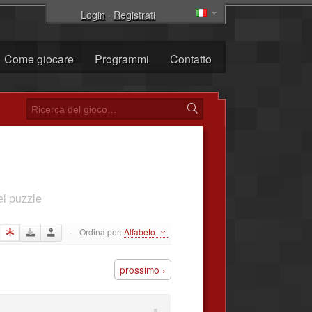
Login
·
Registrati
Come giocare
Programmi
Contatto
el puzzle
Ordina per:
Alfabeto
·
prossimo ›