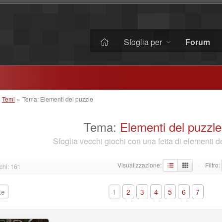
Sfoglia per
Forum
»
Temi
»
Tema: Elementi del puzzle
Tema:
Elementi del puzzle
Sfoglia vecchi giochi con una fetta di elementi d
Visualizzazione:
Filtro:
chi: 161
·
te
1
2
3
4
5
6
7