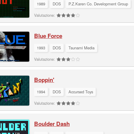
1989
DOS
P.Z.Karen Co. Development Group
Valutazione:
Blue Force
1993
DOS
Tsunami Media
Valutazione:
Boppin'
1994
DOS
Accursed Toys
Valutazione:
Boulder Dash