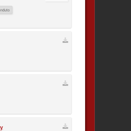
nduto
ty