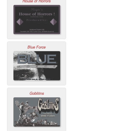
House of Horrors
Blue Force
Gobliiins