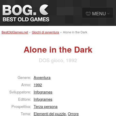
MENU
BestOldGames.net
»
Giochi di avventura
»
Alone in the Dark
Alone in the Dark
DOS gioco, 1992
Genere:
Avventura
Anno:
1992
Sviluppatore:
Infogrames
Editore:
Infogrames
Prospettiva:
Terza persona
Tema:
Elementi del puzzle
,
Orrore