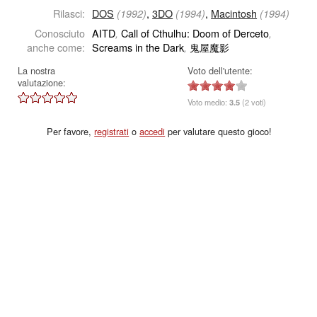
Rilasci:
DOS
,
3DO
,
Macintosh
(1992)
(1994)
(1994)
Conosciuto
AITD
Call of Cthulhu: Doom of Derceto
,
,
anche come:
Screams in the Dark
鬼屋魔影
,
La nostra
Voto dell'utente:
valutazione:
Voto medio:
3.5
(2 voti)
Per favore,
registrati
o
accedi
per valutare questo gioco!