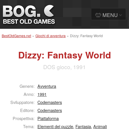
MENU
BestOldGames.net
»
Giochi di avventura
»
Dizzy: Fantasy World
Dizzy: Fantasy World
DOS gioco, 1991
Genere:
Avventura
Anno:
1991
Sviluppatore:
Codemasters
Editore:
Codemasters
Prospettiva:
Piattaforma
Tema:
Elementi del puzzle
,
Fantasia
,
Animali