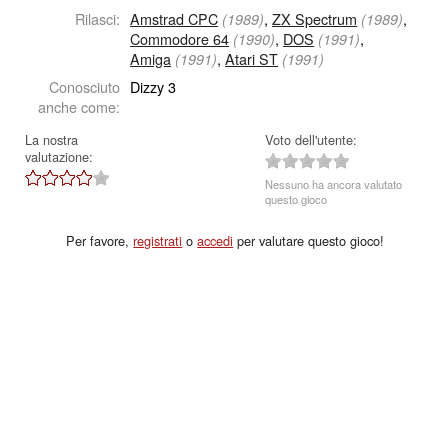
Rilasci:
Amstrad CPC
,
ZX Spectrum
,
(1989)
(1989)
Commodore 64
,
DOS
,
(1990)
(1991)
Amiga
,
Atari ST
(1991)
(1991)
Conosciuto
Dizzy 3
anche come:
La nostra
Voto dell'utente:
valutazione:
Nessuno ha ancora valutato
questo gioco
Per favore,
registrati
o
accedi
per valutare questo gioco!