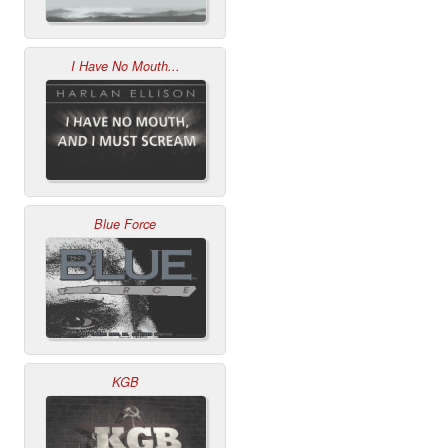
I Have No Mouth...
Blue Force
KGB