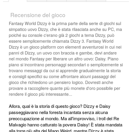
Recensione del gioco
Fantasy World Dizzy è la prima parte della serie di giochi sul
simpatico uovo Dizzy, che è stata rilasciata anche su PC, ma
poiché su console c'erano già 2 giochi a tema Dizzy, può
essere semplicemente chiamata Dizzy 3. Fantasy World
Dizzy è un gioco platform con elementi avventurosi in cui nei
panni di Dizzy, un uovo con braccia e gambe, devi andare
nel mondo Fantasy per liberare un altro uovo: Daisy. Piano
piano si incontrano personaggi secondari o semplicemente si
trovano messaggi da cui si apprende gradualmente la storia
e consigli specifici su come affrontare alcuni passaggi del
gioco che richiedono un pensiero logico. Dovresti anche
provare a raccogliere quante più monete d'oro possibile per
rendere il gioco più interessante...
Allora, qual è la storia di questo gioco? Dizzy e Daisy
passeggiavano nella foresta incantata senza alcuna
preoccupazione al mondo. Ma all'improvviso, i troll del Re
Malvagio hanno catturato la povera Daisy! È stata mandata
alla torre più alta del Mago Weird, mentre Dizzy è stata