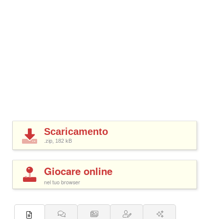
Scaricamento
.zip, 182
kB
Giocare online
nel tuo browser