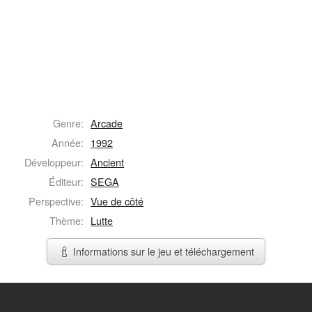
Genre:
Arcade
Année:
1992
Développeur:
Ancient
Éditeur:
SEGA
Perspective:
Vue de côté
Thème:
Lutte
Informations sur le jeu et téléchargement