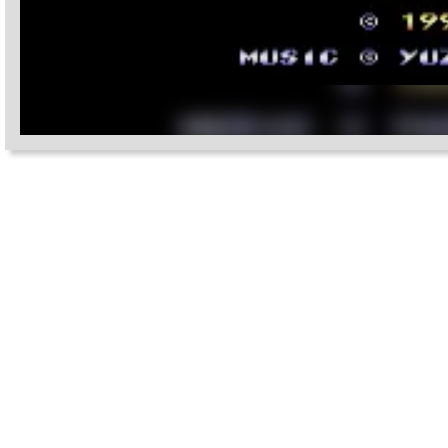
Settings