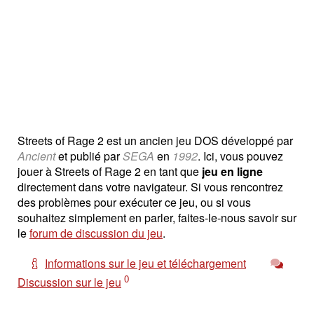
Streets of Rage 2 est un ancien jeu DOS développé par
Ancient
et publié par
SEGA
en
1992
. Ici, vous pouvez
jouer à Streets of Rage 2 en tant que
jeu en ligne
directement dans votre navigateur. Si vous rencontrez
des problèmes pour exécuter ce jeu, ou si vous
souhaitez simplement en parler, faites-le-nous savoir sur
le
forum de discussion du jeu
.
Informations sur le jeu et téléchargement
0
Discussion sur le jeu