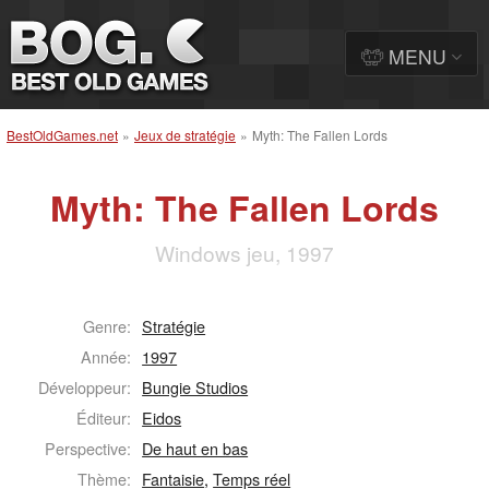
MENU
BestOldGames.net
»
Jeux de stratégie
»
Myth: The Fallen Lords
Myth: The Fallen Lords
Windows jeu, 1997
Genre:
Stratégie
Année:
1997
Développeur:
Bungie Studios
Éditeur:
Eidos
Perspective:
De haut en bas
Thème:
Fantaisie
,
Temps réel