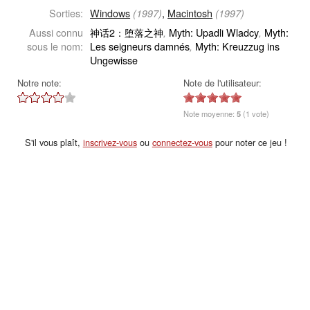
Sorties:
Windows
,
Macintosh
(1997)
(1997)
Aussi connu
神话2：堕落之神
Myth: Upadli Wladcy
Myth:
,
,
sous le nom:
Les seigneurs damnés
Myth: Kreuzzug ins
,
Ungewisse
Notre note:
Note de l'utilisateur:
Note moyenne:
5
(1 vote)
S'il vous plaît,
inscrivez-vous
ou
connectez-vous
pour noter ce jeu !