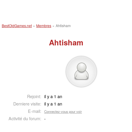
BestOldGames.net
»
Membres
»
Ahtisham
Ahtisham
Rejoint:
il y a 1 an
Derniere visite:
il y a 1 an
E-mail:
Connectez-vous pour voir
Activité du forum:
-