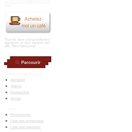
pouvez vous impliquer et nous
aider
Achetez-
moi un café
Tous les dons sont grandement
appréciés et tout montant est
utile. Merci beaucoup!
Parcourir
Parcourir les jeux par
Alphabet
Thème
Perspective
Année
Listes
Programmes
Liste des entreprises
Liste des membres