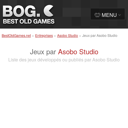
MENU
BestOldGames.net
»
Entreprises
»
Asobo Studio
»
Jeux par Asobo Studio
Jeux par
Asobo Studio
Liste des jeux développés ou publiés par Asobo Studio