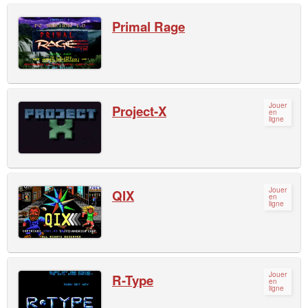
Primal Rage
Jouer
Project-X
en
ligne
Jouer
QIX
en
ligne
Jouer
R-Type
en
ligne