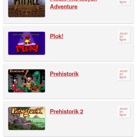
ligne
Adventure
Jouer
Plok!
en
ligne
Jouer
Prehistorik
en
ligne
Jouer
Prehistorik 2
en
ligne