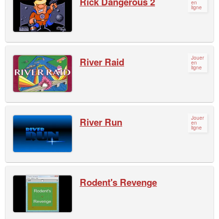
Rick Dangerous 2
en
ligne
Jouer
River Raid
en
ligne
Jouer
River Run
en
ligne
Rodent's Revenge