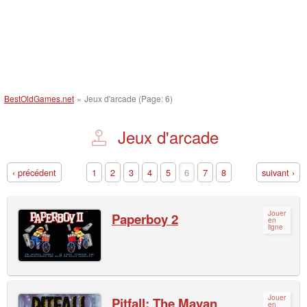
BestOldGames.net
»
Jeux d'arcade (Page: 6)
Jeux d'arcade
‹ précédent
1
2
3
4
5
6
7
8
suivant ›
Jouer
Paperboy 2
en
ligne
Jouer
Pitfall: The Mayan
en