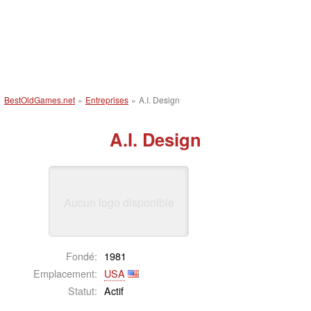
BestOldGames.net
»
Entreprises
»
A.I. Design
A.I. Design
Aucun logo disponible
Fondé:
1981
Emplacement:
USA
Statut:
Actif