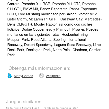
Carrera, Porsche 911 RSR, Porsche 911 GT2, Porsche
911 GT1, BMW M3, Panoz Esperante, Panoz Esperante
GT-R, Ford Mustang modificado por Saleen, Vector M12,
Lister Storm, McLaren F1 GTR. , Callaway C12, Mercedes-
Benz CLK-GTR, Mosler Raptor, así como dos coches
ficticios, Dodge Copperhead y Plymouth Prowler. Puedes
montarlos en las siguientes rutas: Hockenheimring,
Mosport Park, Road Atlanta, Sebring International
Raceway, Desert Speedway, Laguna Seca Raceway, Lime
Rock Park, Donington Park, North Point, Chatham, Sardian
Park.
Obtenga más información en:
MobyGames
Wikipedia
Juegos similares
Si te gusta Sports Car GT, también te puede gustar