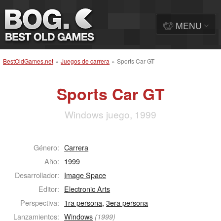
MENU
BestOldGames.net
»
Juegos de carrera
»
Sports Car GT
Sports Car GT
Windows juego, 1999
Género:
Carrera
Año:
1999
Desarrollador:
Image Space
Editor:
Electronic Arts
Perspectiva:
1ra persona
,
3era persona
Lanzamientos:
Windows
(1999)