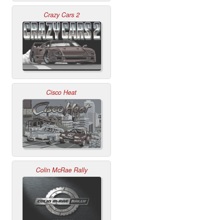
Crazy Cars 2
Cisco Heat
Colin McRae Rally