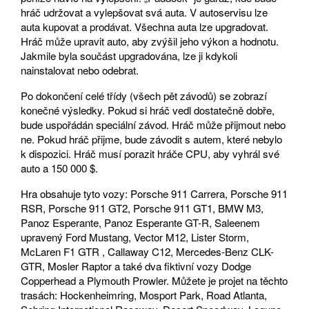
hráč udržovat a vylepšovat svá auta. V autoservisu lze
auta kupovat a prodávat. Všechna auta lze upgradovat.
Hráč může upravit auto, aby zvýšil jeho výkon a hodnotu.
Jakmile byla součást upgradována, lze ji kdykoli
nainstalovat nebo odebrat.
Po dokončení celé třídy (všech pět závodů) se zobrazí
konečné výsledky. Pokud si hráč vedl dostatečně dobře,
bude uspořádán speciální závod. Hráč může přijmout nebo
ne. Pokud hráč přijme, bude závodit s autem, které nebylo
k dispozici. Hráč musí porazit hráče CPU, aby vyhrál své
auto a 150 000 $.
Hra obsahuje tyto vozy: Porsche 911 Carrera, Porsche 911
RSR, Porsche 911 GT2, Porsche 911 GT1, BMW M3,
Panoz Esperante, Panoz Esperante GT-R, Saleenem
upravený Ford Mustang, Vector M12, Lister Storm,
McLaren F1 GTR , Callaway C12, Mercedes-Benz CLK-
GTR, Mosler Raptor a také dva fiktivní vozy Dodge
Copperhead a Plymouth Prowler. Můžete je projet na těchto
trasách: Hockenheimring, Mosport Park, Road Atlanta,