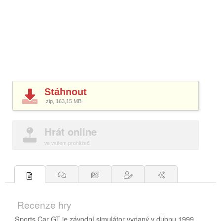
Stáhnout
.zip, 163,15
MB
Hrát online
ve vašem prohlížeči
Recenze hry
Sports Car GT je závodní simulátor vydaný v dubnu 1999