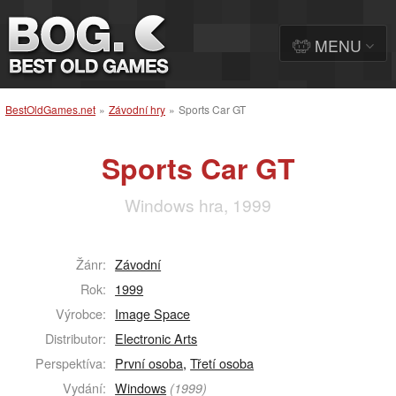
MENU
BestOldGames.net
»
Závodní hry
»
Sports Car GT
Sports Car GT
Windows hra, 1999
Žánr:
Závodní
Rok:
1999
Výrobce:
Image Space
Distributor:
Electronic Arts
Perspektíva:
První osoba
,
Třetí osoba
Vydání:
Windows
(1999)