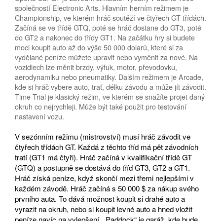
společností Electronic Arts. Hlavním herním režimem je
Championship, ve kterém hráč soutěží ve čtyřech GT třídách.
Začíná se ve třídě GTQ, poté se hráč dostane do GT3, poté
do GT2 a nakonec do třídy GT1. Na začátku hry si budete
moci koupit auto až do výše 50 000 dolarů, které si za
vydělané peníze můžete upravit nebo vyměnit za nové. Na
vozidlech lze měnit brzdy, výfuk, motor, převodovku,
aerodynamiku nebo pneumatiky. Dalším režimem je Arcade,
kde si hráč vybere auto, trať, délku závodu a může jít závodit.
Time Trial je klasický režim, ve kterém se snažíte projet daný
okruh co nejrychleji. Může být také použit pro testování
nastavení vozu.
V sezónním režimu (mistrovství) musí hráč závodit ve
čtyřech třídách GT. Každá z těchto tříd má pět závodních
tratí (GT1 má čtyři). Hráč začíná v kvalifikační třídě GT
(GTQ) a postupně se dostává do tříd GT3, GT2 a GT1.
Hráč získá peníze, když skončí mezi třemi nejlepšími v
každém závodě. Hráč začíná s 50 000 $ za nákup svého
prvního auta. To dává možnost koupit si drahé auto a
vyrazit na okruh, nebo si koupit levné auto a hned vložit
peníze navíc na vylepšení. „Paddock“ je garáž, kde bude