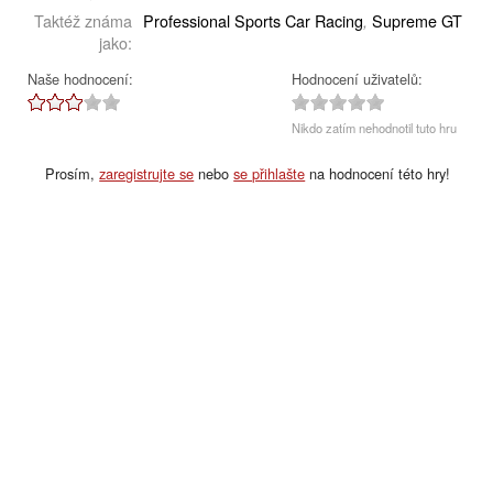
Taktéž známa
Professional Sports Car Racing
Supreme GT
,
jako:
Naše hodnocení:
Hodnocení uživatelů:
Nikdo zatím nehodnotil tuto hru
Prosím,
zaregistrujte se
nebo
se přihlašte
na hodnocení této hry!