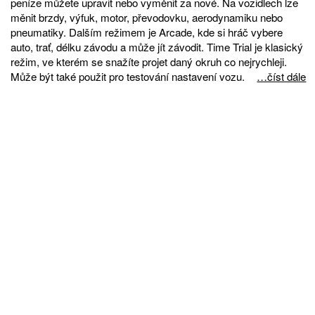
peníze můžete upravit nebo vyměnit za nové. Na vozidlech lze
měnit brzdy, výfuk, motor, převodovku, aerodynamiku nebo
pneumatiky. Dalším režimem je Arcade, kde si hráč vybere
auto, trať, délku závodu a může jít závodit. Time Trial je klasický
režim, ve kterém se snažíte projet daný okruh co nejrychleji.
Může být také použit pro testování nastavení vozu.
…číst dále