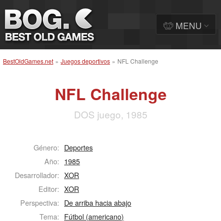
MENU
BestOldGames.net
»
Juegos deportivos
»
NFL Challenge
NFL Challenge
DOS juego, 1985
Género:
Deportes
Año:
1985
Desarrollador:
XOR
Editor:
XOR
Perspectiva:
De arriba hacia abajo
Tema:
Fútbol (americano)