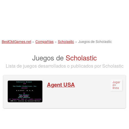
BestOldGames.net
»
Compañías
»
Scholastic
»
Juegos de Scholastic
Juegos de
Scholastic
Lista de juegos desarrollados o publicados por Scholastic
Jugar
Agent USA
en
linea