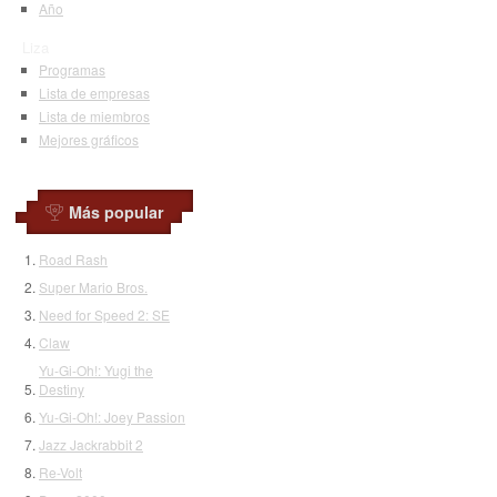
Año
Liza
Programas
Lista de empresas
Lista de miembros
Mejores gráficos
Más popular
Road Rash
Super Mario Bros.
Need for Speed 2: SE
Claw
Yu-Gi-Oh!: Yugi the
Destiny
Yu-Gi-Oh!: Joey Passion
Jazz Jackrabbit 2
Re-Volt