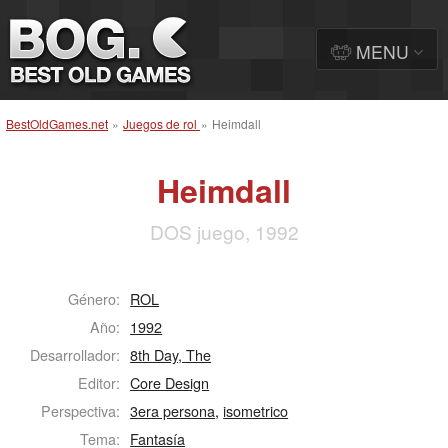
MENU
BestOldGames.net
»
Juegos de rol
»
Heimdall
Heimdall
DOS juego, 1992
Género:
ROL
Año:
1992
Desarrollador:
8th Day, The
Editor:
Core Design
Perspectiva:
3era persona
,
isometrico
Tema:
Fantasía