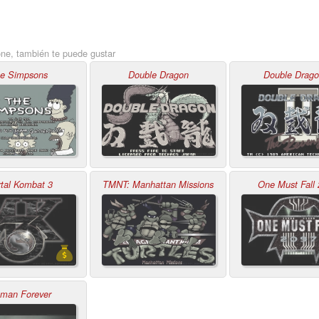
one, también te puede gustar
e Simpsons
Double Dragon
Double Drago
tal Kombat 3
TMNT: Manhattan Missions
One Must Fall
man Forever