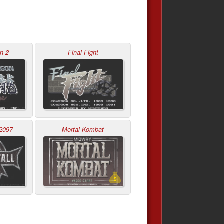
n 2
Final Fight
 2097
Mortal Kombat