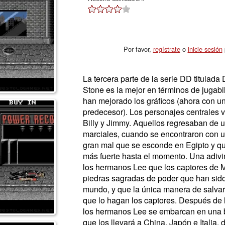
Por favor,
regístrate
o
inicie sesión
p
La tercera parte de la serie DD titulad
Stone es la mejor en términos de jugabi
han mejorado los gráficos (ahora con u
predecesor). Los personajes centrales 
Billy y Jimmy. Aquellos regresaban de 
marciales, cuando se encontraron con u
gran mal que se esconde en Egipto y q
más fuerte hasta el momento. Una adivi
los hermanos Lee que los captores de 
piedras sagradas de poder que han sido
mundo, y que la única manera de salvar
que lo hagan los captores. Después de la
los hermanos Lee se embarcan en una 
que los llevará a China, Japón e Italia