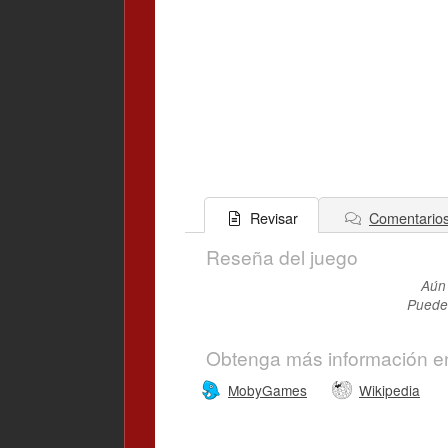
Comentario
Revisar
Reseña del juego
Aún 
Puedes
Obtenga más información e
MobyGames
Wikipedia