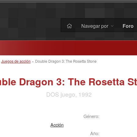
Navegar por
Foro
»
Juegos de acción
»
Double Dragon 3: The Rosetta Stone
ble Dragon 3: The Rosetta S
DOS juego, 1992
Género:
Acción
Año: