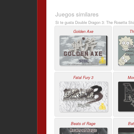
Juegos similares
Si te gusta Double Dragon 3: The Rosetta St
Golden Axe
Th
Fatal Fury 3
Mor
Beats of Rage
Bat