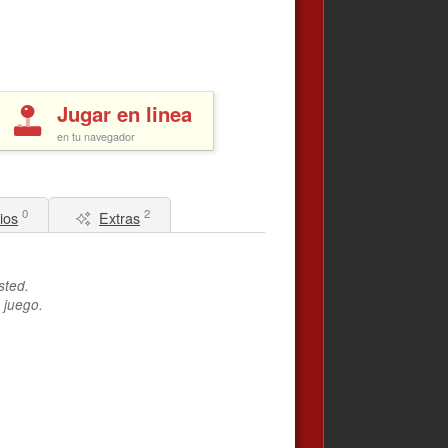
Jugar en linea
en tu navegador
0
2
ios
Extras
sted.
 juego.