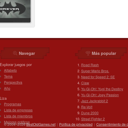
Navegar
Más popular
Explorar juegos por
Road Rash
Alfabeto
Super Mario Bros.
Tema
Need for Speed 2: SE
Perspectiva
Claw
Año
Yu-Gi-Oh!: Yugi the Destiny
Yu-Gi-Oh!: Joey Passion
Liza
Jazz Jackrabbit 2
Programas
Re-Volt
Lista de empresas
Dune 2000
Lista de miembros
Street Fighter 2
Mejores gráficos
© 2004–2026
BestOldGames.net
|
Política de privacidad
|
Consentimiento de 