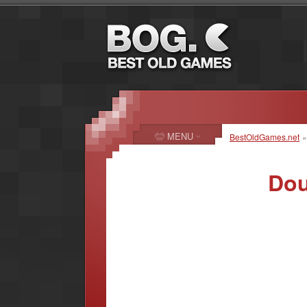
MENU
BestOldGames.net
Dou