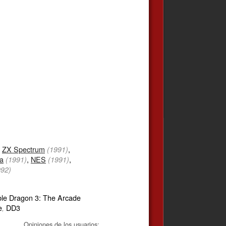
,
ZX Spectrum
,
(1991)
a
,
NES
,
(1991)
(1991)
992)
le Dragon 3: The Arcade
e
DD3
,
Opiniones de los usuarios: