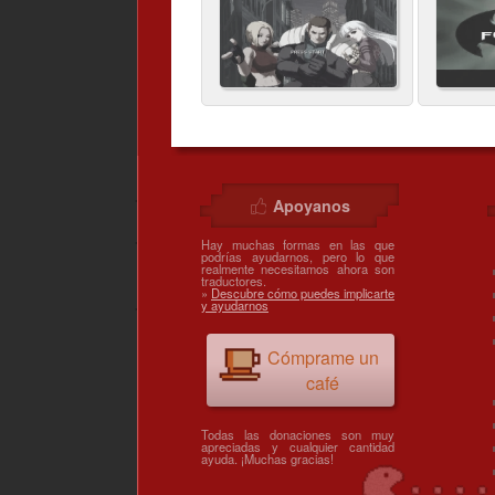
Apoyanos
Hay muchas formas en las que
podrías ayudarnos, pero lo que
realmente necesitamos ahora son
traductores.
»
Descubre cómo puedes implicarte
y ayudarnos
Cómprame un
café
Todas las donaciones son muy
apreciadas y cualquier cantidad
ayuda. ¡Muchas gracias!