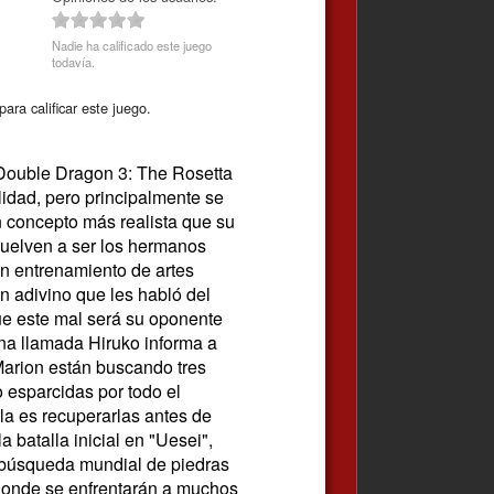
Nadie ha calificado este juego
todavía.
ara calificar este juego.
a Double Dragon 3: The Rosetta
lidad, pero principalmente se
n concepto más realista que su
vuelven a ser los hermanos
un entrenamiento de artes
n adivino que les habló del
ue este mal será su oponente
na llamada Hiruko informa a
Marion están buscando tres
 esparcidas por todo el
la es recuperarlas antes de
 batalla inicial en "Uesei",
búsqueda mundial de piedras
, donde se enfrentarán a muchos