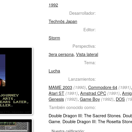
1992
Desarrollador:
Technōs Japan
Editor:
Storm
Perspectiva:
3era persona
,
Vista lateral
Tema:
Lucha
Lanzamientos:
MAME 2003
,
Commodore 64
(1990)
(1991)
Atari ST
,
Amstrad CPC
,
Amig
(1991)
(1991)
Genesis
,
Game Boy
,
DOS
(1992)
(1992)
(1
También conocido como:
Double Dragon III: The Sacred Stones
Doub
,
Game
Double Dragon III: The Rosetta Ston
,
Nuestra calificación: