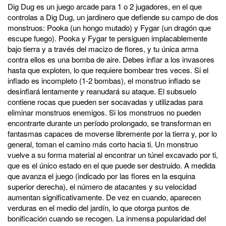
Dig Dug es un juego arcade para 1 o 2 jugadores, en el que
controlas a Dig Dug, un jardinero que defiende su campo de dos
monstruos: Pooka (un hongo mutado) y Fygar (un dragón que
escupe fuego). Pooka y Fygar te persiguen implacablemente
bajo tierra y a través del macizo de flores, y tu única arma
contra ellos es una bomba de aire. Debes inflar a los invasores
hasta que exploten, lo que requiere bombear tres veces. Si el
inflado es incompleto (1-2 bombas), el monstruo inflado se
desinflará lentamente y reanudará su ataque. El subsuelo
contiene rocas que pueden ser socavadas y utilizadas para
eliminar monstruos enemigos. Si los monstruos no pueden
encontrarte durante un período prolongado, se transforman en
fantasmas capaces de moverse libremente por la tierra y, por lo
general, toman el camino más corto hacia ti. Un monstruo
vuelve a su forma material al encontrar un túnel excavado por ti,
que es el único estado en el que puede ser destruido. A medida
que avanza el juego (indicado por las flores en la esquina
superior derecha), el número de atacantes y su velocidad
aumentan significativamente. De vez en cuando, aparecen
verduras en el medio del jardín, lo que otorga puntos de
bonificación cuando se recogen. La inmensa popularidad del