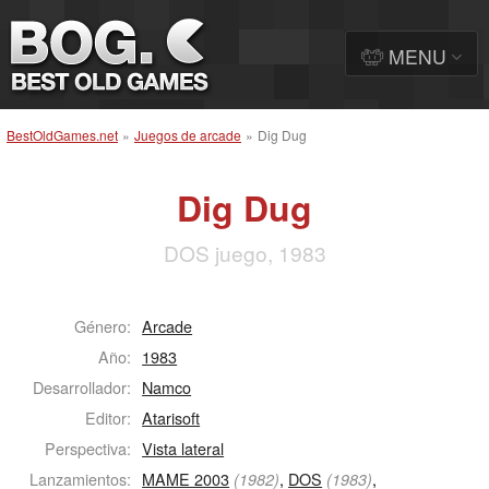
MENU
BestOldGames.net
»
Juegos de arcade
»
Dig Dug
Dig Dug
DOS juego, 1983
Género:
Arcade
Año:
1983
Desarrollador:
Namco
Editor:
Atarisoft
Perspectiva:
Vista lateral
Lanzamientos:
MAME 2003
,
DOS
,
(1982)
(1983)