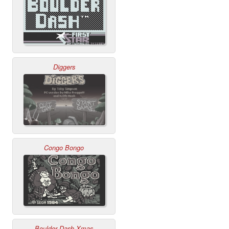
Diggers
Congo Bongo
Boulder Dash Xmas