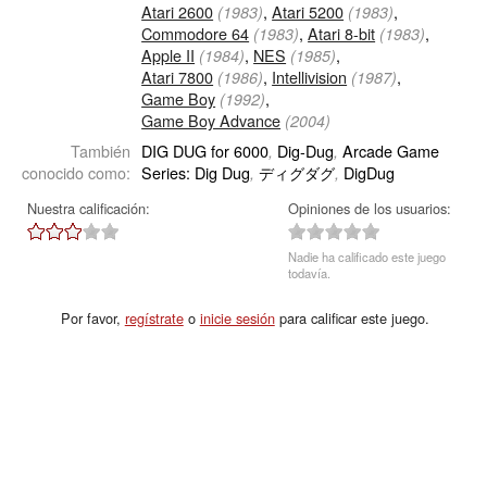
Atari 2600
,
Atari 5200
,
(1983)
(1983)
Commodore 64
,
Atari 8-bit
,
(1983)
(1983)
Apple II
,
NES
,
(1984)
(1985)
Atari 7800
,
Intellivision
,
(1986)
(1987)
Game Boy
,
(1992)
Game Boy Advance
(2004)
También
DIG DUG for 6000
Dig-Dug
Arcade Game
,
,
conocido como:
Series: Dig Dug
ディグダグ
DigDug
,
,
Nuestra calificación:
Opiniones de los usuarios:
Nadie ha calificado este juego
todavía.
Por favor,
regístrate
o
inicie sesión
para calificar este juego.