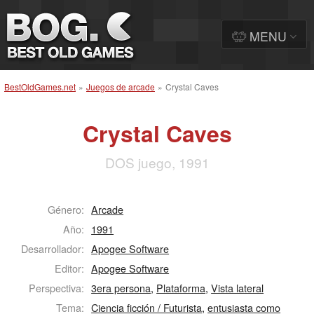
MENU
BestOldGames.net
»
Juegos de arcade
»
Crystal Caves
Crystal Caves
DOS juego, 1991
Género:
Arcade
Año:
1991
Desarrollador:
Apogee Software
Editor:
Apogee Software
Perspectiva:
3era persona
,
Plataforma
,
Vista lateral
Tema:
Ciencia ficción / Futurista
,
entusiasta como