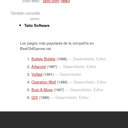
Sitio web:
taito.com
(
wiki
)
También conocido
como:
Taito Software
Los juegos más populares de la compañía en
BestOldGames.net
Bubble Bobble
(1988)
— Desarrollador, Editor
Arkanoid
(1987)
— Desarrollador, Editor
Volfied
(1991)
— Desarrollador
Operation Wolf
(1989)
— Desarrollador, Editor
Bust-A-Move
(1997)
— Desarrollador, Editor
QIX
(1989)
— Desarrollador, Editor