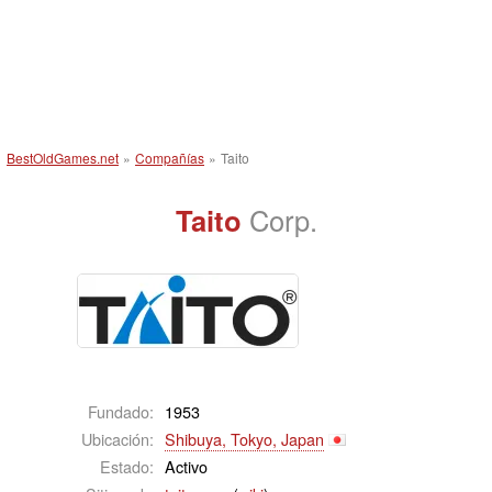
BestOldGames.net
»
Compañías
»
Taito
Taito
Corp.
Fundado:
1953
Ubicación:
Shibuya, Tokyo, Japan
Estado:
Activo