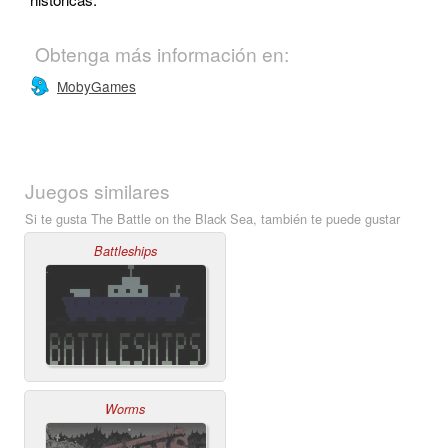
Obtenga más información en:
MobyGames
Juegos similares
Si te gusta The Battle on the Black Sea, también te puede gustar
Battleships
Worms