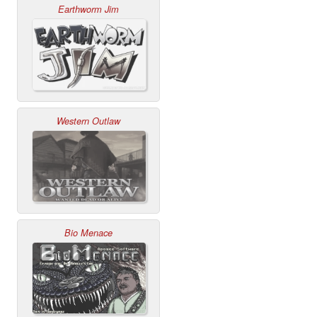
Earthworm Jim
Western Outlaw
Bio Menace