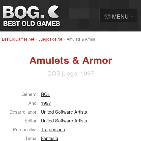
MENU
BestOldGames.net
»
Juegos de rol
»
Amulets & Armor
Amulets & Armor
DOS juego, 1997
Género:
ROL
Año:
1997
Desarrollador:
United Software Artists
Editor:
United Software Artists
Perspectiva:
1ra persona
Tema:
Fantasía