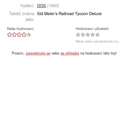
Vydání:
DOS
(1993)
Taktéž známa
Sid Meier's Railroad Tycoon Deluxe
jako:
Naše hodnocení:
Hodnocení uživatelů:
Nikdo zatím nehodnotil tuto hru
Prosím,
zaregistrujte se
nebo
se přihlašte
na hodnocení této hry!