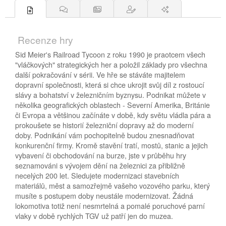
Recenze hry
Sid Meier's Railroad Tycoon z roku 1990 je praotcem všech
"vláčkových" strategických her a položil základy pro všechna
další pokračování v sérii. Ve hře se stáváte majitelem
dopravní společnosti, která si chce ukrojit svůj díl z rostoucí
slávy a bohatství v železničním byznysu. Podnikat můžete v
několika geografických oblastech - Severní Amerika, Británie
či Evropa a většinou začínáte v době, kdy světu vládla pára a
prokoušete se historií železniční dopravy až do moderní
doby. Podnikání vám pochopitelně budou znesnadňovat
konkurenční firmy. Kromě stavění tratí, mostů, stanic a jejich
vybavení či obchodování na burze, jste v průběhu hry
seznamováni s vývojem dění na železnici za přibližně
necelých 200 let. Sledujete modernizaci stavebních
materiálů, měst a samozřejmě vašeho vozového parku, který
musíte s postupem doby neustále modernizovat. Žádná
lokomotiva totiž není nesmrtelná a pomalé poruchové parní
vlaky v době rychlých TGV už patří jen do muzea.