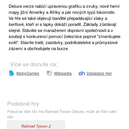
Deluxe verze nabízí upravenou grafiku a zvuky, nové herní
mapy jižní Ameriky a Afriky a pár nových typů lokomotiv.
Ve hře se také objevují bandité přepadávající vlaky a
šerifové, kteří si s lapky dokáží poradit. Základy zůstávají
stejné. Stáváte se manažerem dopravní společnosti a v
souboji s konkurencí pomocí železnice poprvé "zmenšujete
svět". Stavíte tratě, zastávky, podnikatelské a průmyslové
zázemí a obchodujete na burze.
Více se dozvíte na:
MobyGames
Wikipedia
Databáze Her
Podobné hry
Pokud se Vám líbí hra Railroad Tycoon Deluxe, může se Vám také
líbit
Railroad Tycoon 2