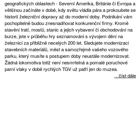
geografických oblastech - Severní Amerika, Británie či Evropa a
většinou začínáte v době, kdy světu vládla pára a prokoušete se
historií železniční dopravy až do moderní doby. Podnikání vám
pochopitelně budou znesnadňovat konkurenční firmy. Kromě
stavění tratí, mostů, stanic a jejich vybavení či obchodování na
burze, jste v průběhu hry seznamováni s vývojem dění na
železnici za přibližně necelých 200 let. Sledujete modernizaci
stavebních materiálů, měst a samozřejmě vašeho vozového
parku, který musíte s postupem doby neustále modernizovat.
Žádná lokomotiva totiž není nesmrtelná a pomalé poruchové
parní vlaky v době rychlých TGV už patří jen do muzea.
…číst dále