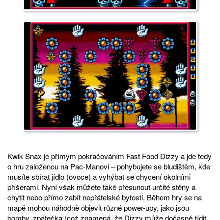
Kwik Snax je přímým pokračováním Fast Food Dizzy a jde tedy
o hru založenou na Pac-Manovi – pohybujete se bludištěm, kde
musíte sbírat jídlo (ovoce) a vyhýbat se chycení okolními
příšerami. Nyní však můžete také přesunout určité stěny a
chytit nebo přímo zabít nepřátelské bytosti. Během hry se na
mapě mohou náhodně objevit různé power-upy, jako jsou
bomby, zpátečka (což znamená, že Dizzy může dočasně řídit