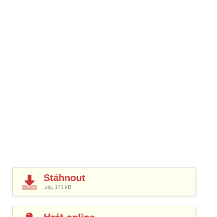
Stáhnout
.zip, 171
kB
Hrát online