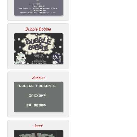
Bubble Bobble
Zaxxon
Joust