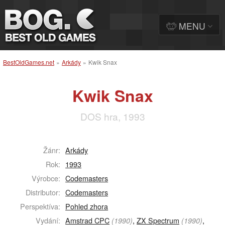
MENU
BestOldGames.net
»
Arkády
»
Kwik Snax
Kwik Snax
DOS hra, 1993
Žánr:
Arkády
Rok:
1993
Výrobce:
Codemasters
Distributor:
Codemasters
Perspektíva:
Pohled zhora
Vydání:
Amstrad CPC
,
ZX Spectrum
,
(1990)
(1990)