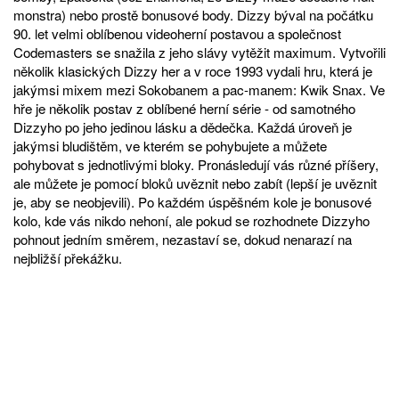
monstra) nebo prostě bonusové body. Dizzy býval na počátku
90. let velmi oblíbenou videoherní postavou a společnost
Codemasters se snažila z jeho slávy vytěžit maximum. Vytvořili
několik klasických Dizzy her a v roce 1993 vydali hru, která je
jakýmsi mixem mezi Sokobanem a pac-manem: Kwik Snax. Ve
hře je několik postav z oblíbené herní série - od samotného
Dizzyho po jeho jedinou lásku a dědečka. Každá úroveň je
jakýmsi bludištěm, ve kterém se pohybujete a můžete
pohybovat s jednotlivými bloky. Pronásledují vás různé příšery,
ale můžete je pomocí bloků uvěznit nebo zabít (lepší je uvěznit
je, aby se neobjevili). Po každém úspěšném kole je bonusové
kolo, kde vás nikdo nehoní, ale pokud se rozhodnete Dizzyho
pohnout jedním směrem, nezastaví se, dokud nenarazí na
nejbližší překážku.