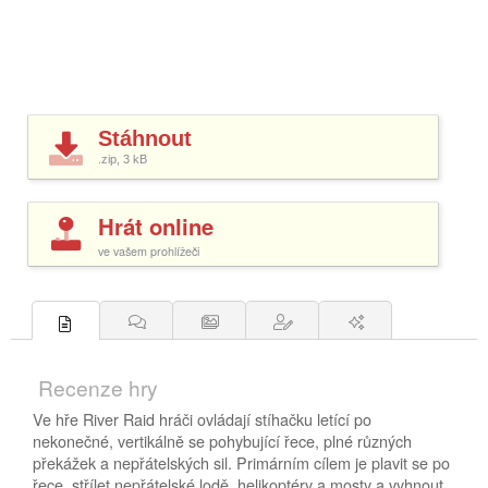
Stáhnout
.zip, 3
kB
Hrát online
ve vašem prohlížeči
Recenze hry
Ve hře River Raid hráči ovládají stíhačku letící po
nekonečné, vertikálně se pohybující řece, plné různých
překážek a nepřátelských sil. Primárním cílem je plavit se po
řece, střílet nepřátelské lodě, helikoptéry a mosty a vyhnout