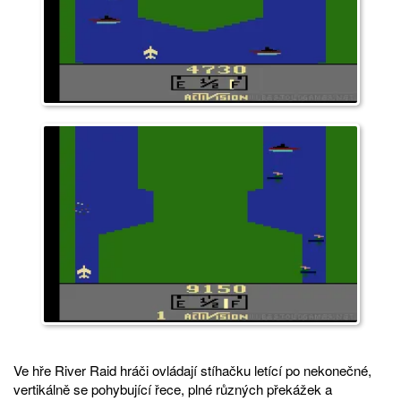
Ve hře River Raid hráči ovládají stíhačku letící po nekonečné,
vertikálně se pohybující řece, plné různých překážek a