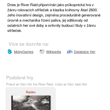
Dnes je River Raid připomínán jako průkopnická hra v
žánru rolovacích stříleček a klasika knihovny Atari 2600.
Jeho inovativní design, zejména procedurálně generované
úrovně a mechanika řízení paliva, jej odlišovaly od
ostatních her své doby a ovlivnily budoucí tituly v žánru
stříleček.
Více se dozvíte na:
MobyGames
Wikipedia
Databáze Her
Podobné hry
Pokud se Vám líbí hra River Raid, může se Vám také líbit
Raiden