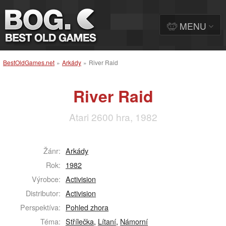
MENU
BestOldGames.net
»
Arkády
»
River Raid
River Raid
Atari 2600 hra, 1982
Žánr:
Arkády
Rok:
1982
Výrobce:
Activision
Distributor:
Activision
Perspektíva:
Pohled zhora
Téma:
Střílečka
,
Lítaní
,
Námorní