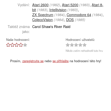
Vydání:
Atari 2600
,
Atari 5200
,
Atari 8-
(1982)
(1983)
bit
,
Intellivision
,
(1983)
(1983)
ZX Spectrum
,
Commodore 64
,
(1984)
(1984)
ColecoVision
,
DOS
(1984)
(1985)
Taktéž známa
Carol Shaw's River Raid
jako:
Naše hodnocení:
Hodnocení uživatelů:
Nikdo zatím nehodnotil tuto hru
Prosím,
zaregistrujte se
nebo
se přihlašte
na hodnocení této hry!