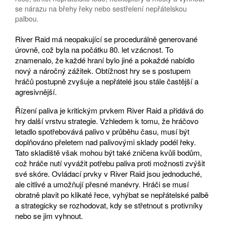
se nárazu na břehy řeky nebo sestřelení nepřátelskou
palbou.
River Raid má neopakující se procedurálně generované
úrovně, což byla na počátku 80. let vzácnost. To
znamenalo, že každé hraní bylo jiné a pokaždé nabídlo
nový a náročný zážitek. Obtížnost hry se s postupem
hráčů postupně zvyšuje a nepřátelé jsou stále častější a
agresivnější.
Řízení paliva je kritickým prvkem River Raid a přidává do
hry další vrstvu strategie. Vzhledem k tomu, že hráčovo
letadlo spotřebovává palivo v průběhu času, musí být
doplňováno přeletem nad palivovými sklady podél řeky.
Tato skladiště však mohou být také zničena kvůli bodům,
což hráče nutí vyvážit potřebu paliva proti možnosti zvýšit
své skóre. Ovládací prvky v River Raid jsou jednoduché,
ale citlivé a umožňují přesné manévry. Hráči se musí
obratně plavit po klikaté řece, vyhýbat se nepřátelské palbě
a strategicky se rozhodovat, kdy se střetnout s protivníky
nebo se jim vyhnout.