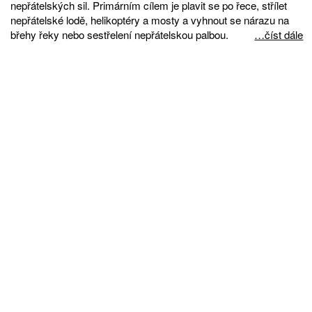
nepřátelských sil. Primárním cílem je plavit se po řece, střílet
nepřátelské lodě, helikoptéry a mosty a vyhnout se nárazu na
břehy řeky nebo sestřelení nepřátelskou palbou.
…číst dále