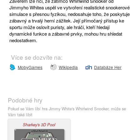
Závěrem lze říci, že zatímco Whirlwind Snooker od
Jimmyho Whitea uspěl ve vytvoření realistické snookerové
simulace s přesnou fyzikou, nedosahuje toho, že poskytuje
zábavný a trvalý herní zážitek. Její přímočarý přístup ke
sportu může oslovit puristy, ale hráči, kteří hledají
dynamické funkce a zábavné prvky, mohou hru shledat
nedostatkem.
Více se dozvíte na:
MobyGames
Wikipedia
Databáze Her
Podobné hry
Pokud se Vám líbí hra Jimmy White's Whirlwind Snooker, může se
Vám také líbit
Sharkey's 3D Pool