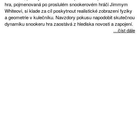
hra, pojmenovaná po proslulém snookerovém hráči Jimmym
Whiteovi, si klade za cíl poskytnout realistické zobrazení fyziky
a geometrie v kulečníku. Navzdory pokusu napodobit skutečnou
dynamiku snookeru hra zaostává z hlediska novosti a zapojení.
…číst dále