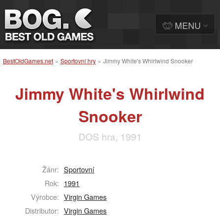
MENU
BestOldGames.net
»
Sportovní hry
»
Jimmy White's Whirlwind Snooker
Jimmy White's Whirlwind
Snooker
DOS hra, 1991
Žánr:
Sportovní
Rok:
1991
Výrobce:
Virgin Games
Distributor:
Virgin Games