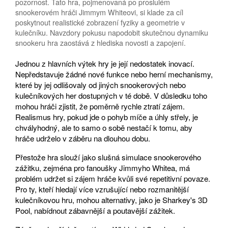
pozornost. Tato hra, pojmenovaná po proslulém
snookerovém hráči Jimmym Whiteovi, si klade za cíl
poskytnout realistické zobrazení fyziky a geometrie v
kulečníku. Navzdory pokusu napodobit skutečnou dynamiku
snookeru hra zaostává z hlediska novosti a zapojení.
Jednou z hlavních výtek hry je její nedostatek inovací.
Nepředstavuje žádné nové funkce nebo herní mechanismy,
které by jej odlišovaly od jiných snookerových nebo
kulečníkových her dostupných v té době. V důsledku toho
mohou hráči zjistit, že poměrně rychle ztratí zájem.
Realismus hry, pokud jde o pohyb míče a úhly střely, je
chvályhodný, ale to samo o sobě nestačí k tomu, aby
hráče udrželo v záběru na dlouhou dobu.
Přestože hra slouží jako slušná simulace snookerového
zážitku, zejména pro fanoušky Jimmyho Whitea, má
problém udržet si zájem hráče kvůli své repetitivní povaze.
Pro ty, kteří hledají více vzrušující nebo rozmanitější
kulečníkovou hru, mohou alternativy, jako je Sharkey's 3D
Pool, nabídnout zábavnější a poutavější zážitek.