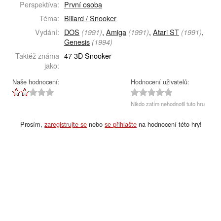
Perspektíva:
První osoba
Téma:
Biliard / Snooker
Vydání:
DOS
,
Amiga
,
Atari ST
,
(1991)
(1991)
(1991)
Genesis
(1994)
Taktéž známa
47 3D Snooker
jako:
Naše hodnocení:
Hodnocení uživatelů:
Nikdo zatím nehodnotil tuto hru
Prosím,
zaregistrujte se
nebo
se přihlašte
na hodnocení této hry!