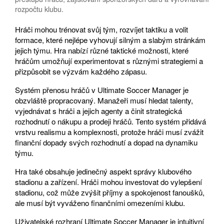
rozpočtu klubu.
Hráči mohou trénovat svůj tým, rozvíjet taktiku a volit
formace, které nejlépe vyhovují silným a slabým stránkám
jejich týmu. Hra nabízí různé taktické možnosti, které
hráčům umožňují experimentovat s různými strategiemi a
přizpůsobit se výzvám každého zápasu.
Systém přenosu hráčů v Ultimate Soccer Manager je
obzvláště propracovaný. Manažeři musí hledat talenty,
vyjednávat s hráči a jejich agenty a činit strategická
rozhodnutí o nákupu a prodeji hráčů. Tento systém přidává
vrstvu realismu a komplexnosti, protože hráči musí zvážit
finanční dopady svých rozhodnutí a dopad na dynamiku
týmu.
Hra také obsahuje jedinečný aspekt správy klubového
stadionu a zařízení. Hráči mohou investovat do vylepšení
stadionu, což může zvýšit příjmy a spokojenost fanoušků,
ale musí být vyváženo finančními omezeními klubu.
Uživatelské rozhraní Ultimate Soccer Manager je intuitivní