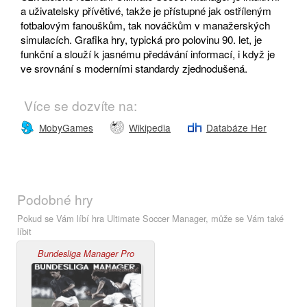
a uživatelsky přívětivé, takže je přístupné jak ostříleným
fotbalovým fanouškům, tak nováčkům v manažerských
simulacích. Grafika hry, typická pro polovinu 90. let, je
funkční a slouží k jasnému předávání informací, i když je
ve srovnání s moderními standardy zjednodušená.
Více se dozvíte na:
MobyGames
Wikipedia
Databáze Her
Podobné hry
Pokud se Vám líbí hra Ultimate Soccer Manager, může se Vám také
líbit
Bundesliga Manager Pro