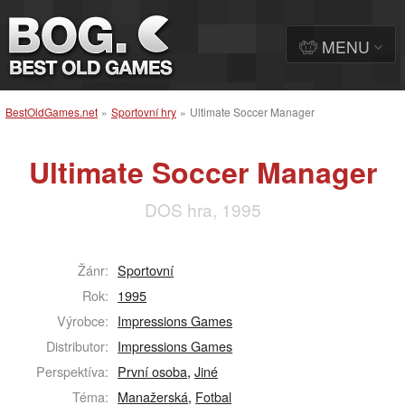
MENU
BestOldGames.net
»
Sportovní hry
»
Ultimate Soccer Manager
Ultimate Soccer Manager
DOS hra, 1995
Žánr:
Sportovní
Rok:
1995
Výrobce:
Impressions Games
Distributor:
Impressions Games
Perspektíva:
První osoba
,
Jiné
Téma:
Manažerská
,
Fotbal