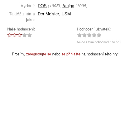
Vydání:
DOS
,
Amiga
(1995)
(1995)
Taktéž známa
Der Meister
USM
,
jako:
Naše hodnocení:
Hodnocení uživatelů:
Nikdo zatím nehodnotil tuto hru
Prosím,
zaregistrujte se
nebo
se přihlašte
na hodnocení této hry!