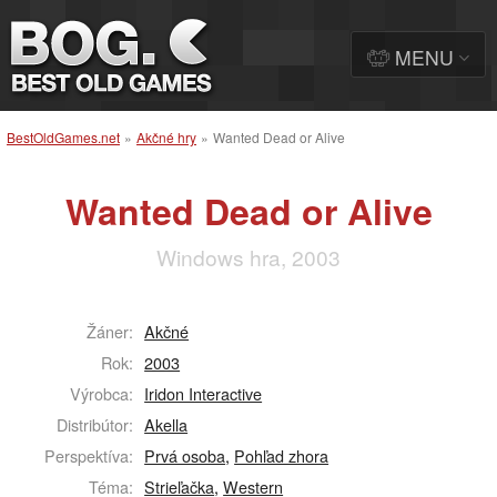
MENU
BestOldGames.net
»
Akčné hry
»
Wanted Dead or Alive
Wanted Dead or Alive
Windows hra, 2003
Žáner:
Akčné
Rok:
2003
Výrobca:
Iridon Interactive
Distribútor:
Akella
Perspektíva:
Prvá osoba
,
Pohľad zhora
Téma:
Strieľačka
,
Western