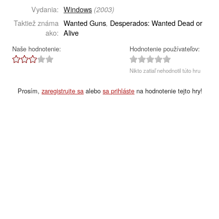
Vydania:
Windows
(2003)
Taktiež známa
Wanted Guns
Desperados: Wanted Dead or
,
ako:
Alive
Naše hodnotenie:
Hodnotenie používateľov:
Nikto zatiaľ nehodnotil túto hru
Prosím,
zaregistrujte sa
alebo
sa prihláste
na hodnotenie tejto hry!