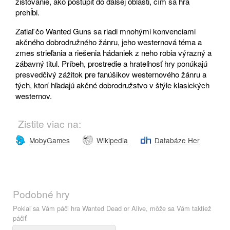
zisťovanie, ako postúpiť do ďalšej oblasti, čím sa hra
prehĺbi.
Zatiaľ čo Wanted Guns sa riadi mnohými konvenciami
akčného dobrodružného žánru, jeho westernová téma a
zmes strieľania a riešenia hádaniek z neho robia výrazný a
zábavný titul. Príbeh, prostredie a hrateľnosť hry ponúkajú
presvedčivý zážitok pre fanúšikov westernového žánru a
tých, ktorí hľadajú akčné dobrodružstvo v štýle klasických
westernov.
Zistite viac na:
MobyGames
Wikipedia
Databáze Her
Podobné hry
Pokiaľ sa Vám páči hra Wanted Dead or Alive, môže sa Vám taktiež
páčiť