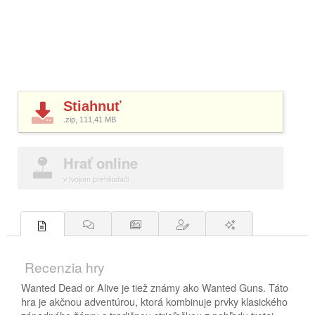
Stiahnuť
.zip, 111,41
MB
Hrať online
v tvojom prehliadači
Recenzia hry
Wanted Dead or Alive je tiež známy ako Wanted Guns. Táto
hra je akčnou adventúrou, ktorá kombinuje prvky klasického