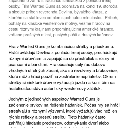
západného žánru s tradičnou strieľačkou z pohľadu tretej
osoby. Film Wanted Guns sa odohráva na konci 19. storočia
a sleduje príbeh reverenda Devlina, bývalého kňaza, z
ktorého sa stal lovec odmien s pohnutou minulosťou. Príbeh,
bohatý na klasické westernové motívy, vezme hráčov na
cestu rôznymi krajinami pripomínajúcimi americké hranice,
vrátane prašných miest, pustých púští a drsných kaňonov.
Hra v Wanted Guns je kombináciou streľby a prieskumu.
Hráči ovládajú Devlina z pohľadu tretej osoby, prechádzajú
rôznymi úrovňami a zapájajú sa do prestreliek s rôznymi
psancami a banditmi. Hra obsahuje celý rad dobovo
vhodných strelných zbraní, ako sú revolvery a brokovnice,
ktoré môžu hráči použiť na zostrelenie nepriateľov. Okrem
streľby si niektoré úrovne vyžadujú jazdu na koni, čím sa
hrateľnosťou stáva autentický westernový zážitok.
Jedným z jedinečných aspektov Wanted Guns je
začlenenie prvkov na riešenie hádaniek. Počas hry sa hráči
stretávajú s rôznymi výzvami, ktoré vyžadujú viac než len
rýchle reflexy a presnú streľbu. Tieto hádanky často
zahŕňajú hľadanie predmetov, odomykanie dverí alebo