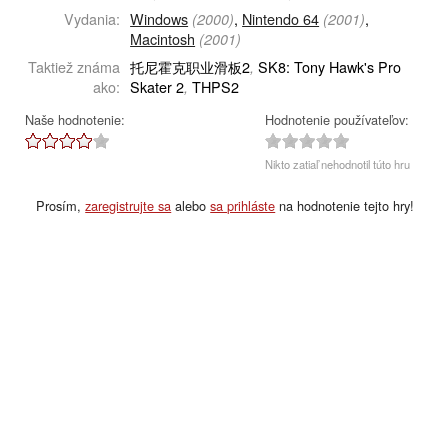
Vydania:
Windows
,
Nintendo 64
,
(2000)
(2001)
Macintosh
(2001)
Taktiež známa
托尼霍克职业滑板2
SK8: Tony Hawk's Pro
,
ako:
Skater 2
THPS2
,
Naše hodnotenie:
Hodnotenie používateľov:
Nikto zatiaľ nehodnotil túto hru
Prosím,
zaregistrujte sa
alebo
sa prihláste
na hodnotenie tejto hry!