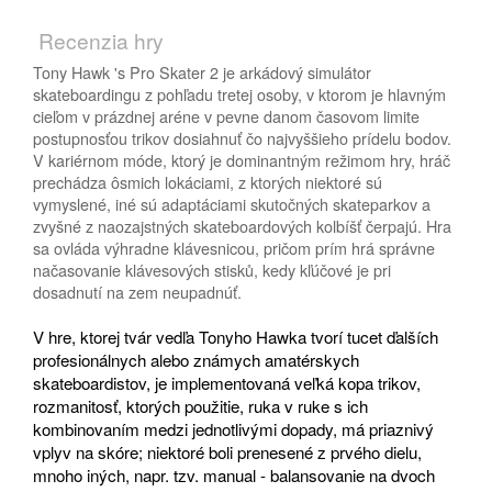
Recenzia hry
Tony Hawk 's Pro Skater 2 je arkádový simulátor
skateboardingu z pohľadu tretej osoby, v ktorom je hlavným
cieľom v prázdnej aréne v pevne danom časovom limite
postupnosťou trikov dosiahnuť čo najvyššieho prídelu bodov.
V kariérnom móde, ktorý je dominantným režimom hry, hráč
prechádza ôsmich lokáciami, z ktorých niektoré sú
vymyslené, iné sú adaptáciami skutočných skateparkov a
zvyšné z naozajstných skateboardových kolbíšť čerpajú. Hra
sa ovláda výhradne klávesnicou, pričom prím hrá správne
načasovanie klávesových stisků, kedy kľúčové je pri
dosadnutí na zem neupadnúť.
V hre, ktorej tvár vedľa Tonyho Hawka tvorí tucet ďalších
profesionálnych alebo známych amatérskych
skateboardistov, je implementovaná veľká kopa trikov,
rozmanitosť, ktorých použitie, ruka v ruke s ich
kombinovaním medzi jednotlivými dopady, má priaznivý
vplyv na skóre; niektoré boli prenesené z prvého dielu,
mnoho iných, napr. tzv. manual - balansovanie na dvoch