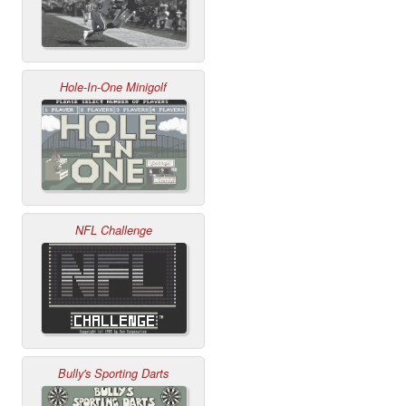
Hole-In-One Minigolf
NFL Challenge
Bully's Sporting Darts