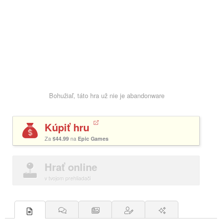
Bohužiaľ, táto hra už nie je abandonware
Kúpiť hru
Za
$44.99
na
Epic Games
Hrať online
v tvojom prehliadači