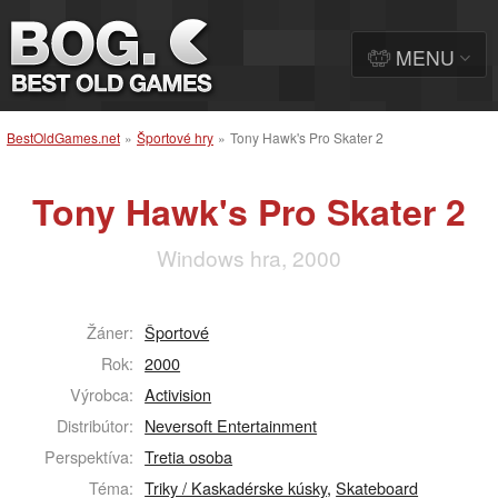
MENU
BestOldGames.net
»
Športové hry
»
Tony Hawk's Pro Skater 2
Tony Hawk's Pro Skater 2
Windows hra, 2000
Žáner:
Športové
Rok:
2000
Výrobca:
Activision
Distribútor:
Neversoft Entertainment
Perspektíva:
Tretia osoba
Téma:
Triky / Kaskadérske kúsky
,
Skateboard