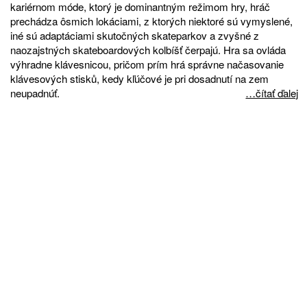
kariérnom móde, ktorý je dominantným režimom hry, hráč
prechádza ôsmich lokáciami, z ktorých niektoré sú vymyslené,
iné sú adaptáciami skutočných skateparkov a zvyšné z
naozajstných skateboardových kolbíšť čerpajú. Hra sa ovláda
výhradne klávesnicou, pričom prím hrá správne načasovanie
klávesových stisků, kedy kľúčové je pri dosadnutí na zem
neupadnúť.
…čítať ďalej