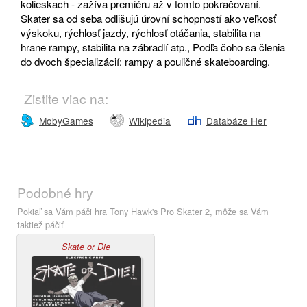
kolieskach - zažíva premiéru až v tomto pokračovaní.
Skater sa od seba odlišujú úrovní schopností ako veľkosť
výskoku, rýchlosť jazdy, rýchlosť otáčania, stabilita na
hrane rampy, stabilita na zábradlí atp., Podľa čoho sa členia
do dvoch špecializácií: rampy a pouličné skateboarding.
Zistite viac na:
MobyGames
Wikipedia
Databáze Her
Podobné hry
Pokiaľ sa Vám páči hra Tony Hawk's Pro Skater 2, môže sa Vám
taktiež páčiť
Skate or Die