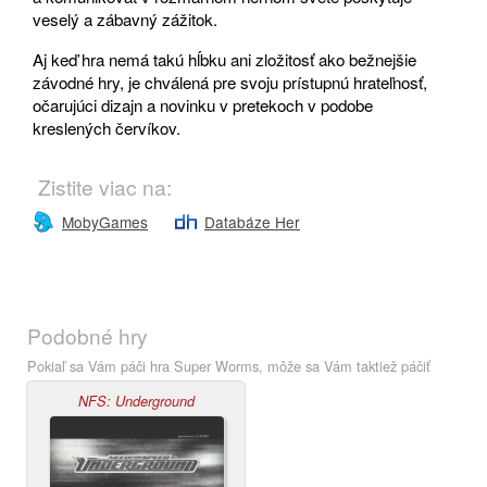
veselý a zábavný zážitok.
Aj keď hra nemá takú hĺbku ani zložitosť ako bežnejšie
závodné hry, je chválená pre svoju prístupnú hrateľnosť,
očarujúci dizajn a novinku v pretekoch v podobe
kreslených červíkov.
Zistite viac na:
MobyGames
Databáze Her
Podobné hry
Pokiaľ sa Vám páči hra Super Worms, môže sa Vám taktiež páčiť
NFS: Underground