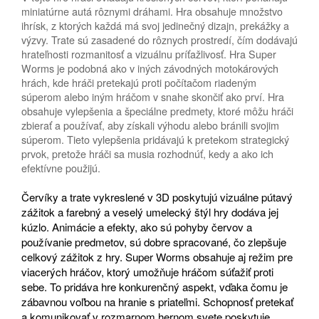
miniatúrne autá rôznymi dráhami. Hra obsahuje množstvo
ihrísk, z ktorých každá má svoj jedinečný dizajn, prekážky a
výzvy. Trate sú zasadené do rôznych prostredí, čím dodávajú
hrateľnosti rozmanitosť a vizuálnu príťažlivosť. Hra Super
Worms je podobná ako v iných závodných motokárových
hrách, kde hráči pretekajú proti počítačom riadeným
súperom alebo iným hráčom v snahe skončiť ako prví. Hra
obsahuje vylepšenia a špeciálne predmety, ktoré môžu hráči
zbierať a používať, aby získali výhodu alebo bránili svojim
súperom. Tieto vylepšenia pridávajú k pretekom strategický
prvok, pretože hráči sa musia rozhodnúť, kedy a ako ich
efektívne použijú.
Červíky a trate vykreslené v 3D poskytujú vizuálne pútavý
zážitok a farebný a veselý umelecký štýl hry dodáva jej
kúzlo. Animácie a efekty, ako sú pohyby červov a
používanie predmetov, sú dobre spracované, čo zlepšuje
celkový zážitok z hry. Super Worms obsahuje aj režim pre
viacerých hráčov, ktorý umožňuje hráčom súťažiť proti
sebe. To pridáva hre konkurenčný aspekt, vďaka čomu je
zábavnou voľbou na hranie s priateľmi. Schopnosť pretekať
a komunikovať v rozmarnom hernom svete poskytuje