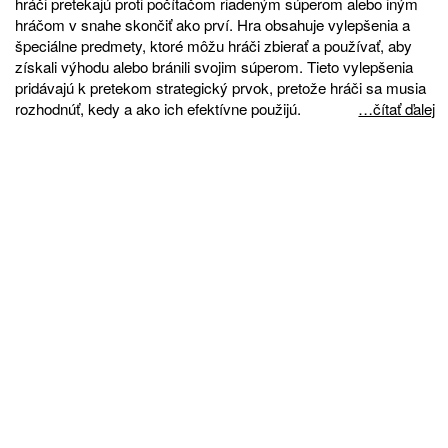
hráči pretekajú proti počítačom riadeným súperom alebo iným
hráčom v snahe skončiť ako prví. Hra obsahuje vylepšenia a
špeciálne predmety, ktoré môžu hráči zbierať a používať, aby
získali výhodu alebo bránili svojim súperom. Tieto vylepšenia
pridávajú k pretekom strategický prvok, pretože hráči sa musia
rozhodnúť, kedy a ako ich efektívne použijú.
…čítať ďalej