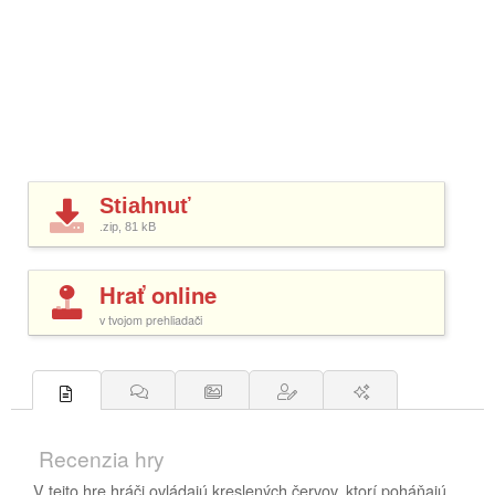
Stiahnuť
.zip, 81
kB
Hrať online
v tvojom prehliadači
Recenzia hry
V tejto hre hráči ovládajú kreslených červov, ktorí poháňajú