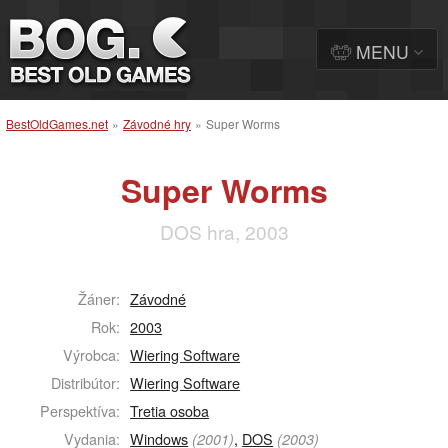
MENU
BestOldGames.net
»
Závodné hry
»
Super Worms
Super Worms
DOS hra, 2003
Žáner:
Závodné
Rok:
2003
Výrobca:
Wiering Software
Distribútor:
Wiering Software
Perspektíva:
Tretia osoba
Vydania:
Windows
,
DOS
(2001)
(2003)