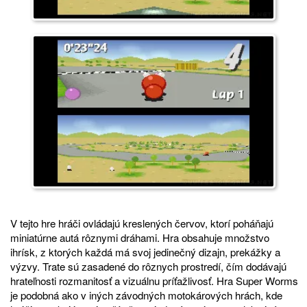
V tejto hre hráči ovládajú kreslených červov, ktorí poháňajú
miniatúrne autá rôznymi dráhami. Hra obsahuje množstvo
ihrísk, z ktorých každá má svoj jedinečný dizajn, prekážky a
výzvy. Trate sú zasadené do rôznych prostredí, čím dodávajú
hrateľnosti rozmanitosť a vizuálnu príťažlivosť. Hra Super Worms
je podobná ako v iných závodných motokárových hrách, kde